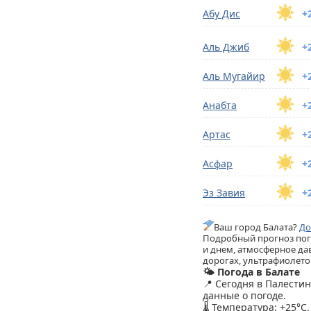
Абу Дис
+
Аль Джиб
+
Аль Мугайир
+
Анабта
+
Артас
+
Асфар
+
Эз Завия
+
Ваш город Балата?
До
Подробный прогноз пого
и днем, атмосферное дав
дорогах, ультрафиолетов
🌤️ Погода в Балате
📍 Сегодня в Палести
данные о погоде.
🌡️ Температура: +25°C.