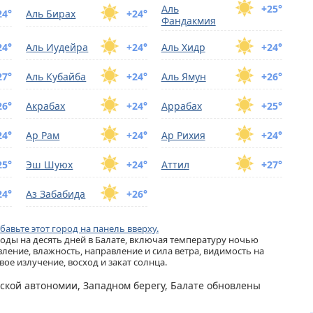
Аль
+25°
24°
Аль Бирах
+24°
Фандакмия
24°
Аль Иудейра
+24°
Аль Хидр
+24°
27°
Аль Кубайба
+24°
Аль Ямун
+26°
26°
Акрабах
+24°
Аррабах
+25°
24°
Ар Рам
+24°
Ар Рихия
+24°
25°
Эш Шуюх
+24°
Аттил
+27°
24°
Аз Забабида
+26°
бавьте этот город на панель вверху.
ды на десять дней в Балате, включая температуру ночью
ление, влажность, направление и сила ветра, видимость на
ое излучение, восход и закат солнца.
нской автономии, Западном берегу, Балате обновлены