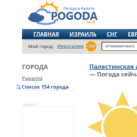
Погода в Балате
ГЛАВНАЯ
ИЗРАИЛЬ
СНГ
ЕВ
Иерусалим
Мой город:
+24°
Палестинская
ГОРОДА
— Погода сейч
Рамалла
Список 154 города
реклама