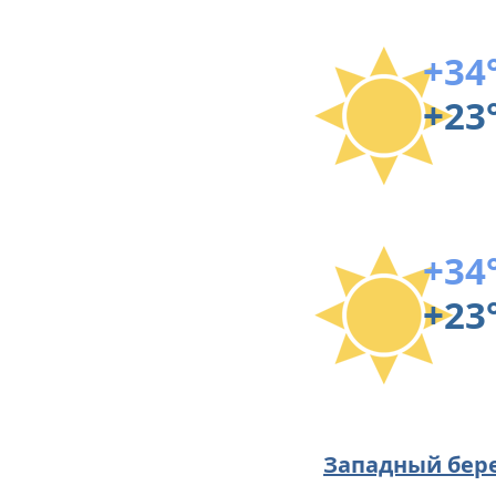
+34
+23
+34
+23
Западный бер