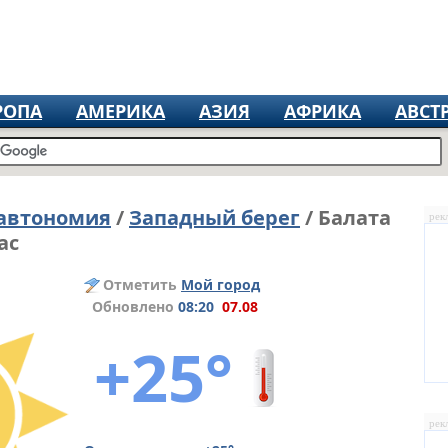
РОПА
АМЕРИКА
АЗИЯ
АФРИКА
АВСТ
 автономия
/
Западный берег
/ Балата
рек
ас
Отметить
Мой город
Обновлено
08:20
07.08
+25°
рек