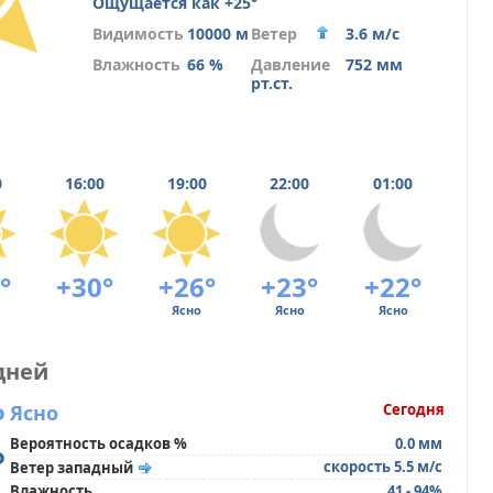
Ощущается как +25°
Видимость
10000 м
Ветер
3.6 м/с
Влажность
66 %
Давление
752 мм
рт.ст.
0
16:00
19:00
22:00
01:00
°
+30°
+26°
+23°
+22°
Ясно
Ясно
Ясно
дней
°
Ясно
Сегодня
Вероятность осадков %
0.0 мм
°
скорость 5.5 м/с
Ветер западный
Влажность
41 - 94%