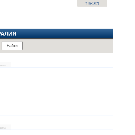
מזג אוויר
РАЛИЯ
Найти
лама
лама