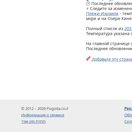
🕒 Последнее обновлен
⚡ Следите за изменен
Пляжи Израиля
- тем
море и на Озере Кине
Полный список из
203
Температура указана 
На главной странице
Последнее обновление 
Добавьте эту стран
© 2012 – 2026 Pogoda.co.il
Рек
Информация о сервисе
Обр
תחזית מזג אוויר
Сот