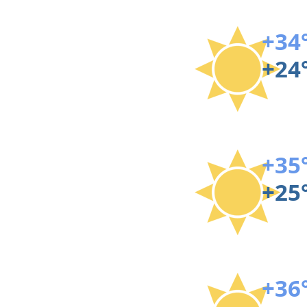
+34
+24
+35
+25
+36