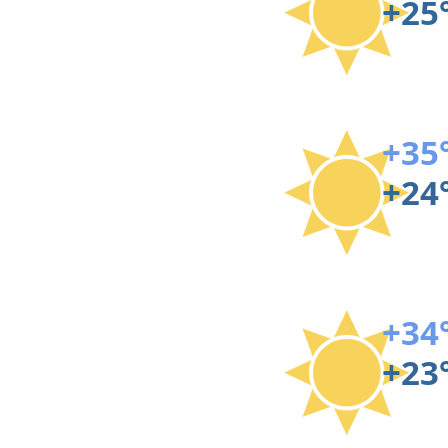
+25
+35
+24
+34
+23