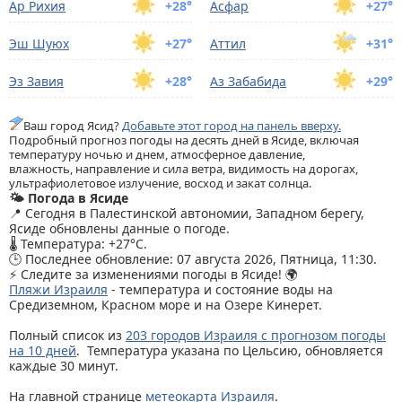
Ар Рихия
+28°
Асфар
+27°
Эш Шуюх
+27°
Аттил
+31°
Эз Завия
+28°
Аз Забабида
+29°
Ваш город Ясид?
Добавьте этот город на панель вверху.
Подробный прогноз погоды на десять дней в Ясиде, включая
температуру ночью и днем, атмосферное давление,
влажность, направление и сила ветра, видимость на дорогах,
ультрафиолетовое излучение, восход и закат солнца.
🌤️ Погода в Ясиде
📍 Сегодня в Палестинской автономии, Западном берегу,
Ясиде обновлены данные о погоде.
🌡️ Температура: +27°C.
🕒 Последнее обновление: 07 августа 2026, Пятница, 11:30.
⚡ Следите за изменениями погоды в Ясиде! 🌍
Пляжи Израиля
- температура и состояние воды на
Средиземном, Красном море и на Озере Кинерет.
Полный список из
203 городов Израиля с прогнозом погоды
на 10 дней
. Температура указана по Цельсию, обновляется
каждые 30 минут.
На главной странице
метеокарта Израиля
.