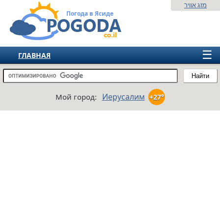
מזג אוויר
Погода в Ясиде
☰
ГЛАВНАЯ
ИЗРАИЛЬ
Найти
СНГ
Иерусалим
Мой город:
+27°
ЕВРОПА
АМЕРИКА
АЗИЯ
АФРИКА
АВСТРАЛИЯ