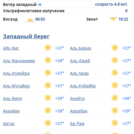
скорость 4.8 м/с
Ветер западный
Ультрафиолетовое излучение
8
Восход
06:03
Закат
19:22
Западный берег
Абу Дис
+27°
Аль Бирах
+27°
Аль Фандакмия
+28°
Аль Джиб
+27°
Аль Иудейра
+27°
Аль Хидр
+27°
Аль Мугайир
+31°
Аль Кубайба
+27°
Аль Ямун
+29°
Анабта
+30°
Акрабах
+28°
Аррабах
+29°
Артас
+27°
Ар Рам
+27°