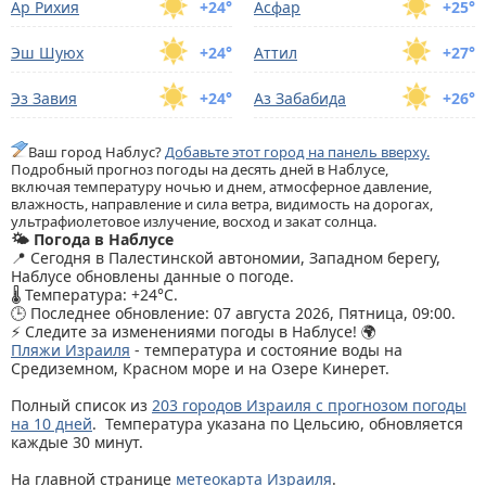
Ар Рихия
+24°
Асфар
+25°
Эш Шуюх
+24°
Аттил
+27°
Эз Завия
+24°
Аз Забабида
+26°
Ваш город Наблус?
Добавьте этот город на панель вверху.
Подробный прогноз погоды на десять дней в Наблусе,
включая температуру ночью и днем, атмосферное давление,
влажность, направление и сила ветра, видимость на дорогах,
ультрафиолетовое излучение, восход и закат солнца.
🌤️ Погода в Наблусе
📍 Сегодня в Палестинской автономии, Западном берегу,
Наблусе обновлены данные о погоде.
🌡️ Температура: +24°C.
🕒 Последнее обновление: 07 августа 2026, Пятница, 09:00.
⚡ Следите за изменениями погоды в Наблусе! 🌍
Пляжи Израиля
- температура и состояние воды на
Средиземном, Красном море и на Озере Кинерет.
Полный список из
203 городов Израиля с прогнозом погоды
на 10 дней
. Температура указана по Цельсию, обновляется
каждые 30 минут.
На главной странице
метеокарта Израиля
.