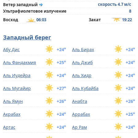
скорость 4.7 м/с
Ветер западный
Ультрафиолетовое излучение
8
Восход
06:03
Закат
19:22
Западный берег
Абу Дис
+24°
Аль Бирах
+24°
Аль Фандакмия
+25°
Аль Джиб
+24°
Аль Иудейра
+24°
Аль Хидр
+24°
Аль Мугайир
+27°
Аль Кубайба
+24°
Аль Ямун
+26°
Анабта
+26°
Акрабах
+24°
Аррабах
+25°
Артас
+24°
Ар Рам
+24°