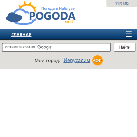
מזג אוויר
Погода в Наблусе
☰
ГЛАВНАЯ
ИЗРАИЛЬ
Найти
СНГ
Иерусалим
Мой город:
+24°
ЕВРОПА
АМЕРИКА
АЗИЯ
АФРИКА
АВСТРАЛИЯ