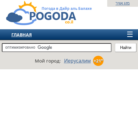
מזג אוויר
Погода в Дайр аль Балахе
☰
ГЛАВНАЯ
ИЗРАИЛЬ
Найти
СНГ
Иерусалим
Мой город:
+21°
ЕВРОПА
АМЕРИКА
АЗИЯ
АФРИКА
АВСТРАЛИЯ