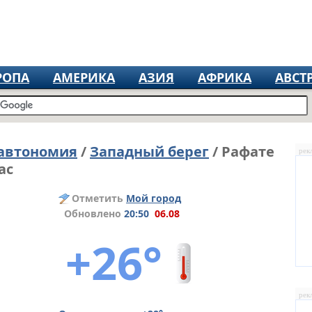
РОПА
АМЕРИКА
АЗИЯ
АФРИКА
АВСТ
 автономия
/
Западный берег
/ Рафате
рек
ас
Отметить
Мой город
Обновлено
20:50
06.08
+26°
рек