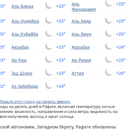
Аль
+23°
23°
Аль Бирах
+23°
Фандакмия
23°
Аль Иудейра
+23°
Аль Хидр
+23°
25°
Аль Кубайба
+23°
Аль Ямун
+25°
25°
Акрабах
+23°
Аррабах
+24°
23°
Ар Рам
+23°
Ар Рихия
+23°
23°
Эш Шуюх
+23°
Аттил
+26°
22°
Аз Забабида
+24°
бавьте этот город на панель вверху.
ды на десять дней в Рафате, включая температуру ночью
ление, влажность, направление и сила ветра, видимость на
ое излучение, восход и закат солнца.
нской автономии, Западном берегу, Рафате обновлены