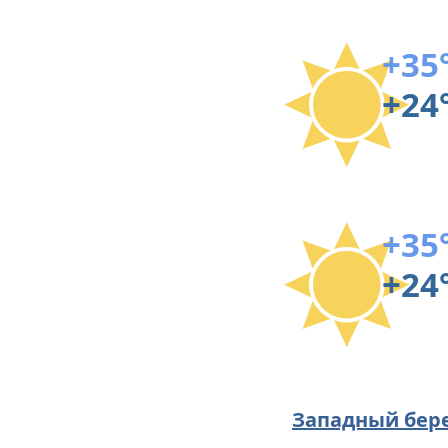
+35
+24
+35
+24
Западный бер