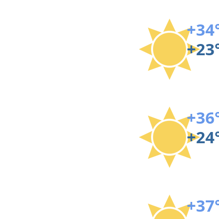
+34
+23
+36
+24
+37