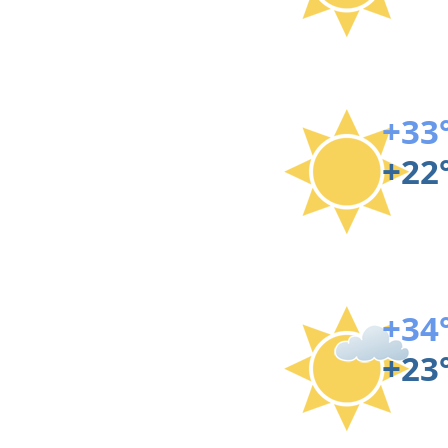
+33
+22
+34
+23