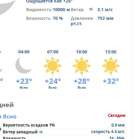
Ощущается как +28°
Видимость
10000 м
Ветер
3.1 м/с
Влажность
70 %
Давление
752 мм
рт.ст.
0
04:00
07:00
10:00
13:00
°
+23°
+24°
+28°
+32°
Ясно
Ясно
Ясно
дней
°
Ясно
Сегодня
Вероятность осадков 1%
0.0 мм
°
скорость 4.4 м/с
Ветер западный
Влажность
74 - 85%