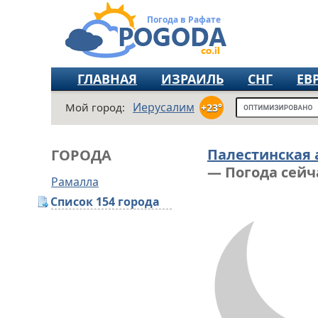
Погода в Рафате
ГЛАВНАЯ
ИЗРАИЛЬ
СНГ
ЕВ
Иерусалим
Мой город:
+23°
Палестинская
ГОРОДА
— Погода сейч
Рамалла
Список 154 города