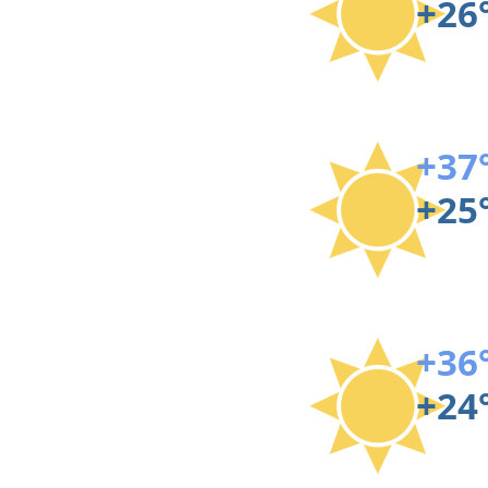
+26
+37
+25
+36
+24