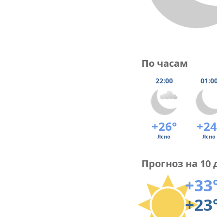
По часам
22:00
01:0
+26°
+24
Ясно
Ясно
Прогноз на 10 
+33
+23