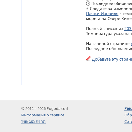
🕒 Последнее обновлен
⚡ Следите за изменен
Пляжи Израиля
- тем
море и на Озере Кине
Полный список из
203
Температура указана 
На главной странице
Последнее обновление 
Добавьте эту стран
© 2012 – 2026 Pogoda.co.il
Рек
Информация о сервисе
Обр
תחזית מזג אוויר
Сот