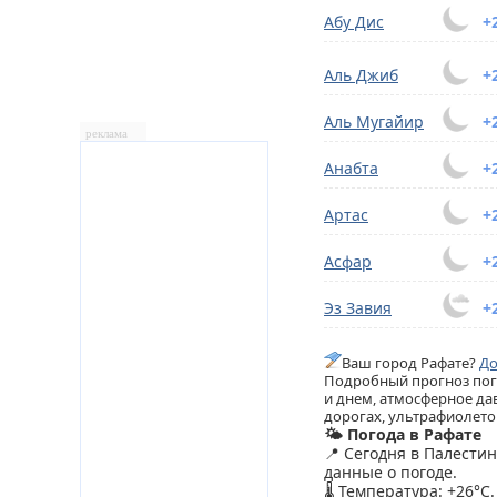
Абу Дис
+
Аль Джиб
+
Аль Мугайир
+
реклама
Анабта
+
Артас
+
Асфар
+
Эз Завия
+
Ваш город Рафате?
До
Подробный прогноз пого
и днем, атмосферное дав
дорогах, ультрафиолетов
🌤️ Погода в Рафате
📍 Сегодня в Палести
данные о погоде.
🌡️ Температура: +26°C.