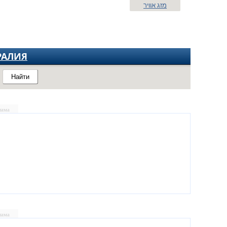
מזג אוויר
РАЛИЯ
Найти
лама
лама