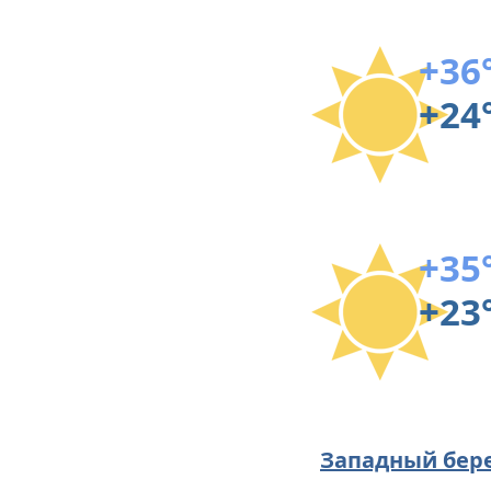
+36
+24
+35
+23
Западный бер