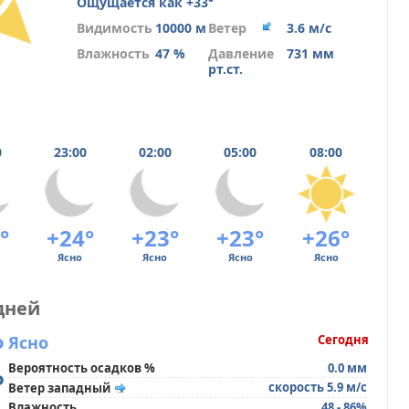
Ощущается как +33°
Видимость
10000 м
Ветер
3.6 м/с
Влажность
47 %
Давление
731 мм
рт.ст.
0
23:00
02:00
05:00
08:00
°
+24°
+23°
+23°
+26°
Ясно
Ясно
Ясно
Ясно
дней
°
Ясно
Сегодня
Вероятность осадков %
0.0 мм
°
скорость 5.9 м/с
Ветер западный
Влажность
48 - 86%