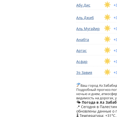
Абу Дис
+
Аль Джиб
+
Аль Мугайир
+
Анабта
+
Артас
+
Асфар
+
Эз Завия
+
Ваш город Аз Забаби
Подробный прогноз пого
ночью и днем, атмосфер
видимость на дорогах, у
🌤️ Погода в Аз Заба
📍 Сегодня в Палести
обновлены данные о п
🌡️ Температура: +31°C.