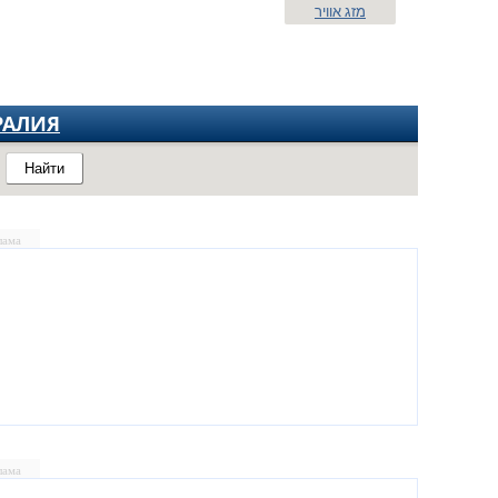
מזג אוויר
РАЛИЯ
Найти
лама
лама