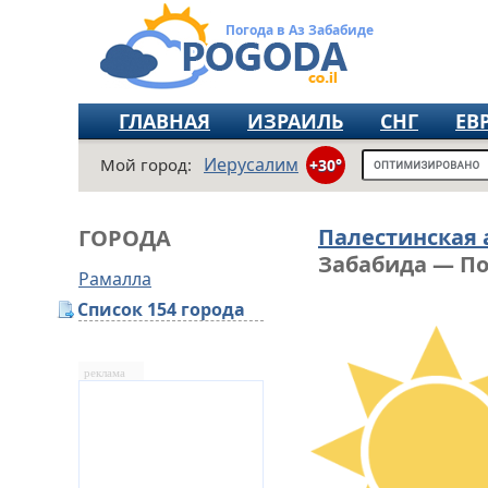
Погода в Аз Забабиде
ГЛАВНАЯ
ИЗРАИЛЬ
СНГ
ЕВ
Иерусалим
Мой город:
+30°
Палестинская
ГОРОДА
Забабида — По
Рамалла
Список 154 города
реклама