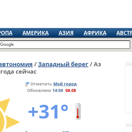
РОПА
АМЕРИКА
АЗИЯ
АФРИКА
АВСТ
 автономия
/
Западный берег
/ Аз
рек
года сейчас
Отметить
Мой город
Обновлено
14:50
08.08
+31°
рек