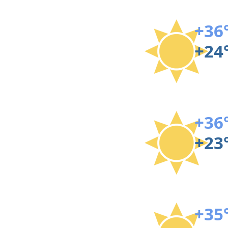
+36
+24
+36
+23
+35