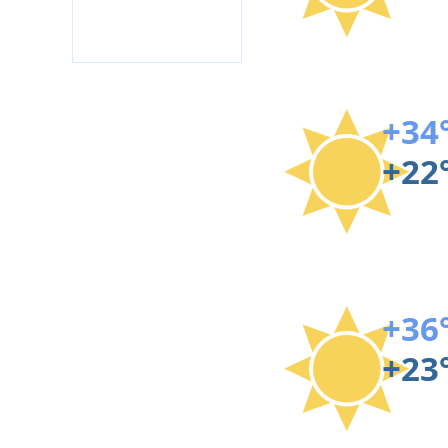
+34
+22
+36
+23