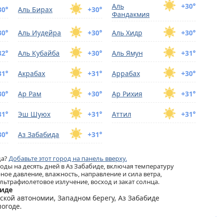
Аль
+30°
30°
Аль Бирах
+30°
Фандакмия
30°
Аль Иудейра
+30°
Аль Хидр
+30°
32°
Аль Кубайба
+30°
Аль Ямун
+31°
31°
Акрабах
+31°
Аррабах
+30°
30°
Ар Рам
+30°
Ар Рихия
+31°
31°
Эш Шуюх
+31°
Аттил
+31°
30°
Аз Забабида
+31°
да?
Добавьте этот город на панель вверху.
ды на десять дней в Аз Забабиде, включая температуру
ное давление, влажность, направление и сила ветра,
льтрафиолетовое излучение, восход и закат солнца.
биде
нской автономии, Западном берегу, Аз Забабиде
огоде.