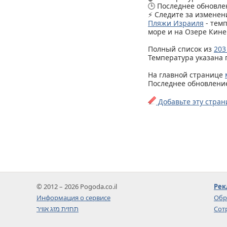
🕒 Последнее обновлен
⚡ Следите за изменен
Пляжи Израиля
- тем
море и на Озере Кине
Полный список из
203
Температура указана 
На главной странице
Последнее обновление 
Добавьте эту стран
© 2012 – 2026 Pogoda.co.il
Рек
Информация о сервисе
Обр
תחזית מזג אוויר
Сот