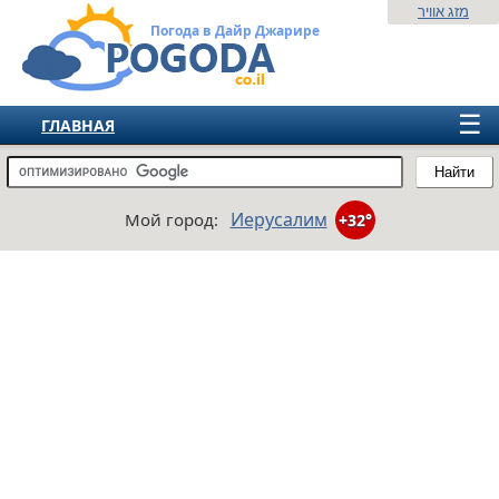
מזג אוויר
Погода в Дайр Джарире
☰
ГЛАВНАЯ
ИЗРАИЛЬ
Найти
СНГ
Иерусалим
Мой город:
+32°
ЕВРОПА
АМЕРИКА
АЗИЯ
АФРИКА
АВСТРАЛИЯ