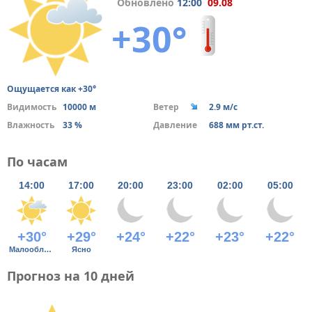
Обновлено
12:00
09.08
+30°
Ощущается как +30°
Видимость
10000 м
Ветер
2.9 м/с
Влажность
33 %
Давление
688 мм рт.ст.
По часам
14:00
17:00
20:00
23:00
02:00
05:00
+30°
+29°
+24°
+22°
+23°
+22°
Малооблачно
Ясно
Прогноз на 10 дней