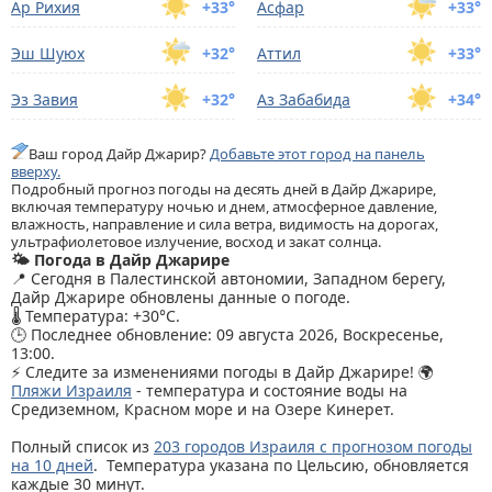
Ар Рихия
+33°
Асфар
+33°
Эш Шуюх
+32°
Аттил
+33°
Эз Завия
+32°
Аз Забабида
+34°
Ваш город Дайр Джарир?
Добавьте этот город на панель
вверху.
Подробный прогноз погоды на десять дней в Дайр Джарире,
включая температуру ночью и днем, атмосферное давление,
влажность, направление и сила ветра, видимость на дорогах,
ультрафиолетовое излучение, восход и закат солнца.
🌤️ Погода в Дайр Джарире
📍 Сегодня в Палестинской автономии, Западном берегу,
Дайр Джарире обновлены данные о погоде.
🌡️ Температура: +30°C.
🕒 Последнее обновление: 09 августа 2026, Воскресенье,
13:00.
⚡ Следите за изменениями погоды в Дайр Джарире! 🌍
Пляжи Израиля
- температура и состояние воды на
Средиземном, Красном море и на Озере Кинерет.
Полный список из
203 городов Израиля с прогнозом погоды
на 10 дней
. Температура указана по Цельсию, обновляется
каждые 30 минут.