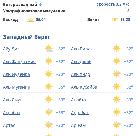
скорость 3.3 м/с
Ветер западный
Ультрафиолетовое излучение
8
Восход
06:04
Закат
19:20
Западный берег
Абу Дис
+32°
Аль Бирах
+32°
Аль Фандакмия
+32°
Аль Джиб
+32°
Аль Иудейра
+32°
Аль Хидр
+32°
Аль Мугайир
+35°
Аль Кубайба
+32°
Аль Ямун
+33°
Анабта
+33°
Акрабах
+33°
Аррабах
+32°
Артас
+32°
Ар Рам
+32°