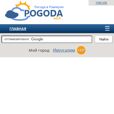
מזג אוויר
Погода в Раммуне
☰
ГЛАВНАЯ
ИЗРАИЛЬ
Найти
СНГ
Иерусалим
Мой город:
+23°
ЕВРОПА
АМЕРИКА
АЗИЯ
АФРИКА
АВСТРАЛИЯ