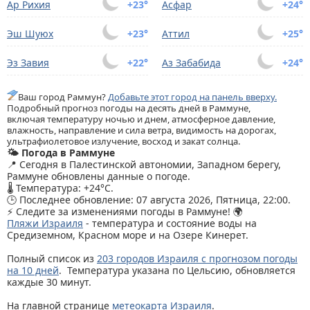
Ар Рихия
+23°
Асфар
+24°
Эш Шуюх
+23°
Аттил
+25°
Эз Завия
+22°
Аз Забабида
+24°
Ваш город Раммун?
Добавьте этот город на панель вверху.
Подробный прогноз погоды на десять дней в Раммуне,
включая температуру ночью и днем, атмосферное давление,
влажность, направление и сила ветра, видимость на дорогах,
ультрафиолетовое излучение, восход и закат солнца.
🌤️ Погода в Раммуне
📍 Сегодня в Палестинской автономии, Западном берегу,
Раммуне обновлены данные о погоде.
🌡️ Температура: +24°C.
🕒 Последнее обновление: 07 августа 2026, Пятница, 22:00.
⚡ Следите за изменениями погоды в Раммуне! 🌍
Пляжи Израиля
- температура и состояние воды на
Средиземном, Красном море и на Озере Кинерет.
Полный список из
203 городов Израиля с прогнозом погоды
на 10 дней
. Температура указана по Цельсию, обновляется
каждые 30 минут.
На главной странице
метеокарта Израиля
.