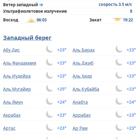
скорость 3.5 м/с
Ветер западный
Ультрафиолетовое излучение
8
Восход
06:03
Закат
19:22
Западный берег
Абу Дис
+23°
Аль Бирах
+23°
Аль Фандакмия
+23°
Аль Джиб
+23°
Аль Иудейра
+23°
Аль Хидр
+23°
Аль Мугайир
+25°
Аль Кубайба
+23°
Аль Ямун
+24°
Анабта
+24°
Акрабах
+23°
Аррабах
+23°
Артас
+23°
Ар Рам
+23°