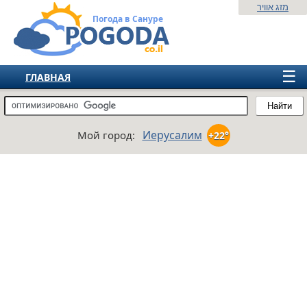
מזג אוויר
Погода в Сануре
☰
ГЛАВНАЯ
ИЗРАИЛЬ
Найти
СНГ
Иерусалим
Мой город:
+22°
ЕВРОПА
АМЕРИКА
АЗИЯ
АФРИКА
АВСТРАЛИЯ