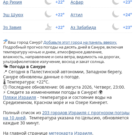
Ар Рихия
+22°
Асфар
+23°
Эш Шуюх
+22°
Аттил
+24°
Эз Завия
+22°
Аз Забабида
+23°
Ваш город Санур?
Добавьте этот город на панель вверху.
Подробный прогноз погоды на десять дней в Сануре, включая
температуру ночью и днем, атмосферное давление,
влажность, направление и сила ветра, видимость на дорогах,
ультрафиолетовое излучение, восход и закат солнца.
🌤️ Погода в Сануре
📍 Сегодня в Палестинской автономии, Западном берегу,
Сануре обновлены данные о погоде.
🌡️ Температура: +22°C.
🕒 Последнее обновление: 06 августа 2026, Четверг, 23:00.
⚡ Следите за изменениями погоды в Сануре! 🌍
Пляжи Израиля
- температура и состояние воды на
Средиземном, Красном море и на Озере Кинерет.
Полный список из
203 городов Израиля с прогнозом погоды
на 10 дней
. Температура указана по Цельсию, обновляется
каждые 30 минут.
На главной странице
метеокарта Израиля
.