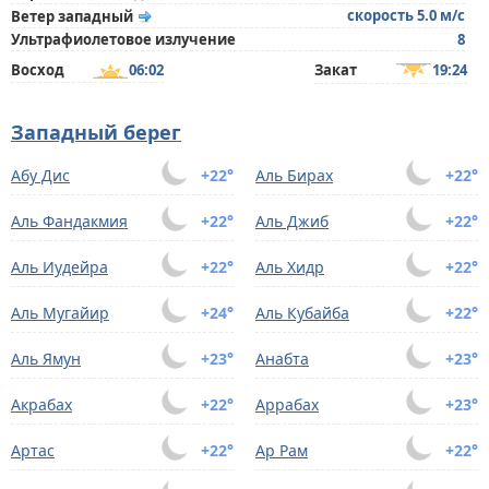
скорость 5.0 м/с
Ветер западный
Ультрафиолетовое излучение
8
Восход
06:02
Закат
19:24
Западный берег
Абу Дис
+22°
Аль Бирах
+22°
Аль Фандакмия
+22°
Аль Джиб
+22°
Аль Иудейра
+22°
Аль Хидр
+22°
Аль Мугайир
+24°
Аль Кубайба
+22°
Аль Ямун
+23°
Анабта
+23°
Акрабах
+22°
Аррабах
+23°
Артас
+22°
Ар Рам
+22°