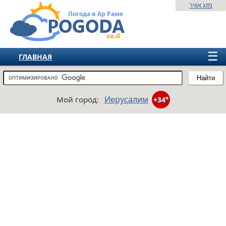
מזג אוויר
Погода в Ар Раме
☰
ГЛАВНАЯ
ИЗРАИЛЬ
Найти
СНГ
Иерусалим
Мой город:
+34°
ЕВРОПА
АМЕРИКА
АЗИЯ
АФРИКА
АВСТРАЛИЯ