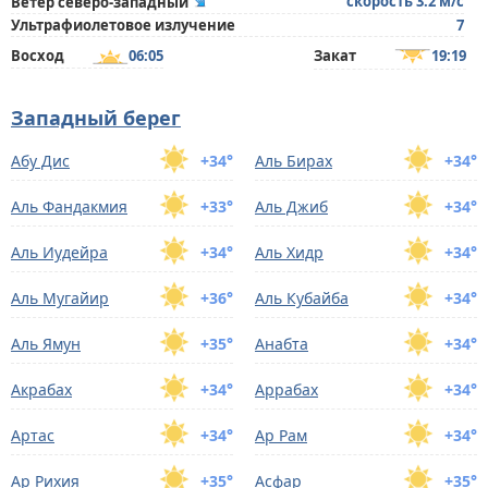
скорость 3.2 м/с
Ветер северо-западный
Ультрафиолетовое излучение
7
Восход
06:05
Закат
19:19
Западный берег
Абу Дис
+34°
Аль Бирах
+34°
Аль Фандакмия
+33°
Аль Джиб
+34°
Аль Иудейра
+34°
Аль Хидр
+34°
Аль Мугайир
+36°
Аль Кубайба
+34°
Аль Ямун
+35°
Анабта
+34°
Акрабах
+34°
Аррабах
+34°
Артас
+34°
Ар Рам
+34°
Ар Рихия
+35°
Асфар
+35°