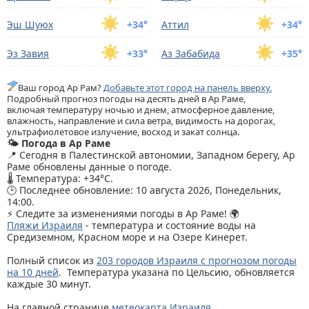
Эш Шуюх
+34°
Аттил
+34°
Эз Завия
+33°
Аз Забабида
+35°
Ваш город Ар Рам?
Добавьте этот город на панель вверху.
Подробный прогноз погоды на десять дней в Ар Раме,
включая температуру ночью и днем, атмосферное давление,
влажность, направление и сила ветра, видимость на дорогах,
ультрафиолетовое излучение, восход и закат солнца.
🌤️ Погода в Ар Раме
📍 Сегодня в Палестинской автономии, Западном берегу, Ар
Раме обновлены данные о погоде.
🌡️ Температура: +34°C.
🕒 Последнее обновление: 10 августа 2026, Понедельник,
14:00.
⚡ Следите за изменениями погоды в Ар Раме! 🌍
Пляжи Израиля
- температура и состояние воды на
Средиземном, Красном море и на Озере Кинерет.
Полный список из
203 городов Израиля с прогнозом погоды
на 10 дней
. Температура указана по Цельсию, обновляется
каждые 30 минут.
На главной странице
метеокарта Израиля
.