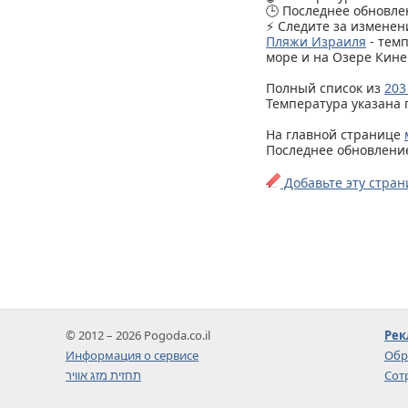
🕒 Последнее обновлен
⚡ Следите за изменен
Пляжи Израиля
- тем
море и на Озере Кине
Полный список из
203
Температура указана 
На главной странице
Последнее обновление 
Добавьте эту стран
© 2012 – 2026 Pogoda.co.il
Рек
Информация о сервисе
Обр
תחזית מזג אוויר
Сот