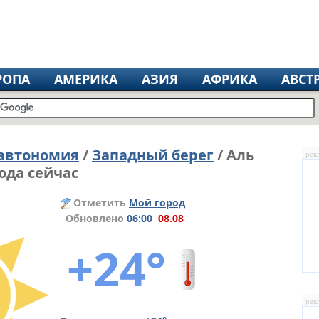
РОПА
АМЕРИКА
АЗИЯ
АФРИКА
АВСТ
 автономия
/
Западный берег
/ Аль
рек
ода сейчас
Отметить
Мой город
Обновлено
06:00
08.08
+24°
рек