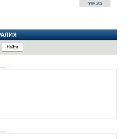
מזג אוויר
РАЛИЯ
Найти
лама
лама