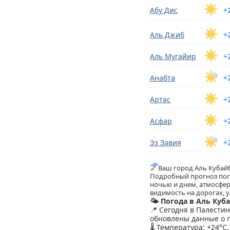
Абу Дис
+
Аль Джиб
+
Аль Мугайир
+
Анабта
+
Артас
+
Асфар
+
Эз Завия
+
Ваш город Аль Кубай
Подробный прогноз пого
ночью и днем, атмосфер
видимость на дорогах, у
🌤️ Погода в Аль Куб
📍 Сегодня в Палести
обновлены данные о п
🌡️ Температура: +24°C.