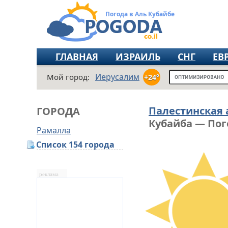
Погода в Аль Кубайбе
ГЛАВНАЯ
ИЗРАИЛЬ
СНГ
ЕВ
Иерусалим
Мой город:
+24°
Палестинская
ГОРОДА
Кубайба — Пог
Рамалла
Список 154 города
реклама