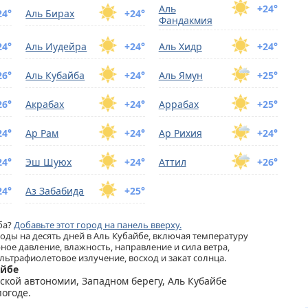
Аль
+24°
24°
Аль Бирах
+24°
Фандакмия
24°
Аль Иудейра
+24°
Аль Хидр
+24°
26°
Аль Кубайба
+24°
Аль Ямун
+25°
26°
Акрабах
+24°
Аррабах
+25°
24°
Ар Рам
+24°
Ар Рихия
+24°
24°
Эш Шуюх
+24°
Аттил
+26°
24°
Аз Забабида
+25°
ба?
Добавьте этот город на панель вверху.
ды на десять дней в Аль Кубайбе, включая температуру
ное давление, влажность, направление и сила ветра,
льтрафиолетовое излучение, восход и закат солнца.
айбе
нской автономии, Западном берегу, Аль Кубайбе
огоде.