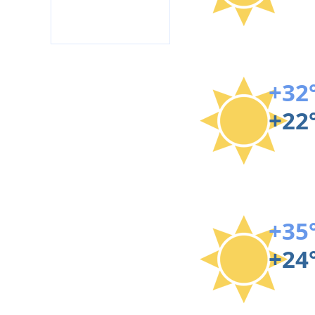
+32
+22
+35
+24