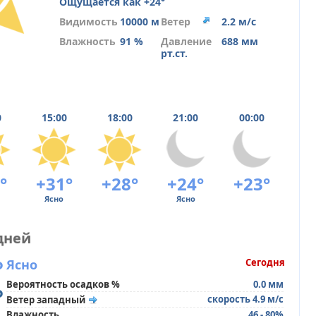
Ощущается как +24°
Видимость
10000 м
Ветер
2.2 м/с
Влажность
91 %
Давление
688 мм
рт.ст.
0
15:00
18:00
21:00
00:00
°
+31°
+28°
+24°
+23°
Ясно
Ясно
дней
°
Ясно
Сегодня
Вероятность осадков %
0.0 мм
°
скорость 4.9 м/с
Ветер западный
Влажность
46 - 80%