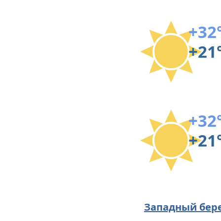
+32
+21
+32
+21
Западный бер