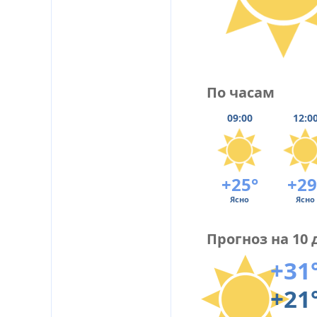
По часам
09:00
12:0
+25°
+29
Ясно
Ясно
Прогноз на 10 
+31
+21