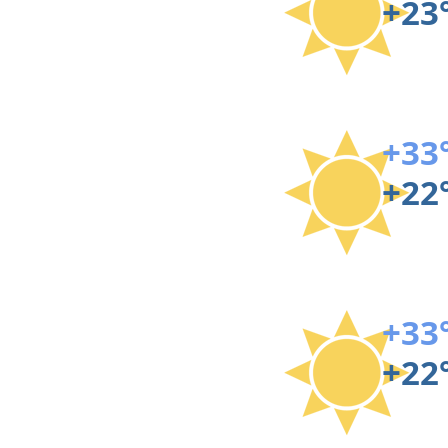
+23
+33
+22
+33
+22