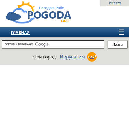
מזג אוויר
Погода в Рабе
☰
ГЛАВНАЯ
ИЗРАИЛЬ
Найти
СНГ
Иерусалим
Мой город:
+22°
ЕВРОПА
АМЕРИКА
АЗИЯ
АФРИКА
АВСТРАЛИЯ