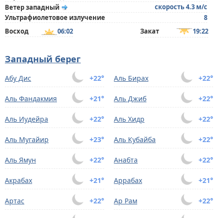
скорость 4.3 м/с
Ветер западный
Ультрафиолетовое излучение
8
Восход
06:02
Закат
19:22
Западный берег
Абу Дис
+22°
Аль Бирах
+22°
Аль Фандакмия
+21°
Аль Джиб
+22°
Аль Иудейра
+22°
Аль Хидр
+22°
Аль Мугайир
+23°
Аль Кубайба
+22°
Аль Ямун
+22°
Анабта
+22°
Акрабах
+21°
Аррабах
+21°
Артас
+22°
Ар Рам
+22°