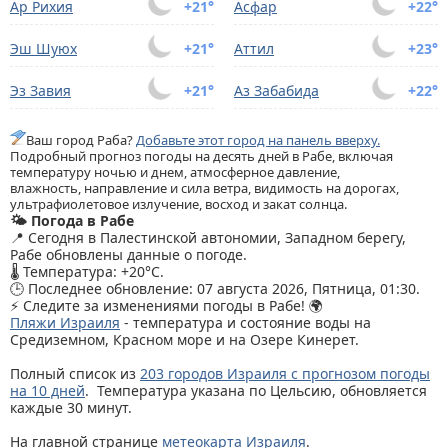
Ар Рихия
+21°
Асфар
+22°
Эш Шуюх
+21°
Аттил
+23°
Эз Завия
+21°
Аз Забабида
+22°
Ваш город Раба?
Добавьте этот город на панель вверху.
Подробный прогноз погоды на десять дней в Рабе, включая
температуру ночью и днем, атмосферное давление,
влажность, направление и сила ветра, видимость на дорогах,
ультрафиолетовое излучение, восход и закат солнца.
🌤️ Погода в Рабе
📍 Сегодня в Палестинской автономии, Западном берегу,
Рабе обновлены данные о погоде.
🌡️ Температура: +20°C.
🕒 Последнее обновление: 07 августа 2026, Пятница, 01:30.
⚡ Следите за изменениями погоды в Рабе! 🌍
Пляжи Израиля
- температура и состояние воды на
Средиземном, Красном море и на Озере Кинерет.
Полный список из
203 городов Израиля с прогнозом погоды
на 10 дней
. Температура указана по Цельсию, обновляется
каждые 30 минут.
На главной странице
метеокарта Израиля
.