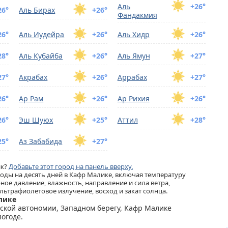
Аль
+26°
26°
Аль Бирах
+26°
Фандакмия
26°
Аль Иудейра
+26°
Аль Хидр
+26°
28°
Аль Кубайба
+26°
Аль Ямун
+27°
27°
Акрабах
+26°
Аррабах
+27°
26°
Ар Рам
+26°
Ар Рихия
+26°
26°
Эш Шуюх
+25°
Аттил
+28°
25°
Аз Забабида
+27°
ик?
Добавьте этот город на панель вверху.
ды на десять дней в Кафр Малике, включая температуру
ное давление, влажность, направление и сила ветра,
льтрафиолетовое излучение, восход и закат солнца.
алике
нской автономии, Западном берегу, Кафр Малике
огоде.