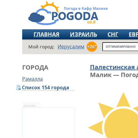
Погода в Кафр Малике
ГЛАВНАЯ
ИЗРАИЛЬ
СНГ
ЕВ
Иерусалим
Мой город:
+26°
Палестинская
ГОРОДА
Малик — Погод
Рамалла
Список 154 города
реклама