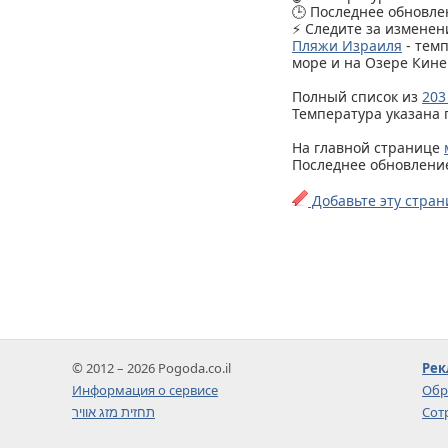
🕒 Последнее обновлен
⚡ Следите за изменен
Пляжи Израиля
- тем
море и на Озере Кине
Полный список из
203
Температура указана 
На главной странице
Последнее обновление 
Добавьте эту стран
© 2012 – 2026 Pogoda.co.il
Рек
Информация о сервисе
Обр
תחזית מזג אוויר
Сот