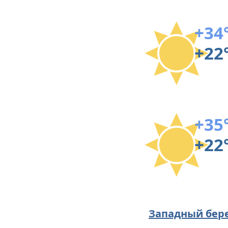
+34
+22
+35
+22
Западный бер