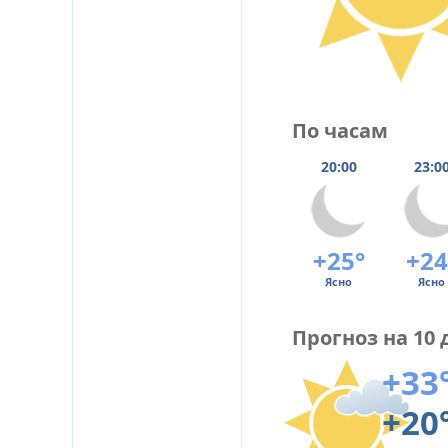
По часам
20:00
23:0
+25°
+24
Ясно
Ясно
Прогноз на 10 
+33
+20