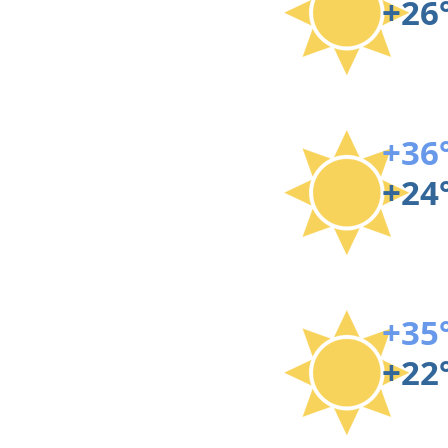
+26
+36
+24
+35
+22