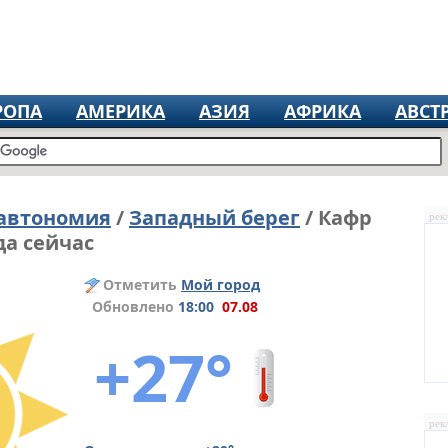
РОПА
АМЕРИКА
АЗИЯ
АФРИКА
АВСТ
 автономия
/
Западный берег
/ Кафр
рек
а сейчас
Отметить
Мой город
Обновлено
18:00
07.08
+27°
рек