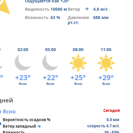
Ощущается как +29°
Видимость
10000 м
Ветер
4.8 м/с
Влажность
63 %
Давление
688 мм
рт.ст.
0
02:00
05:00
08:00
11:00
°
+23°
+22°
+25°
+29°
Ясно
Ясно
Ясно
Ясно
дней
°
Ясно
Сегодня
Вероятность осадков %
0.0 мм
°
скорость 4.7 м/с
Ветер западный
Влажность
56 - 83%