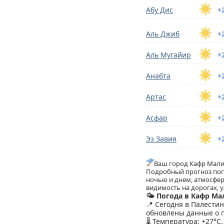
Абу Дис
+
Аль Джиб
+
Аль Мугайир
+
Анабта
+
Артас
+
Асфар
+
Эз Завия
+
Ваш город Кафр Мал
Подробный прогноз пого
ночью и днем, атмосфер
видимость на дорогах, у
🌤️ Погода в Кафр М
📍 Сегодня в Палести
обновлены данные о п
🌡️ Температура: +27°C.