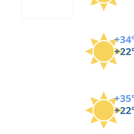
+34
+22
+35
+22