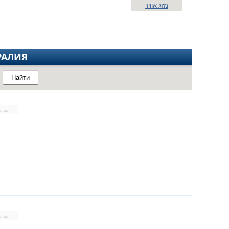
מזג אוויר
РАЛИЯ
Найти
лама
лама