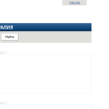
מזג אוויר
РАЛИЯ
Найти
лама
лама