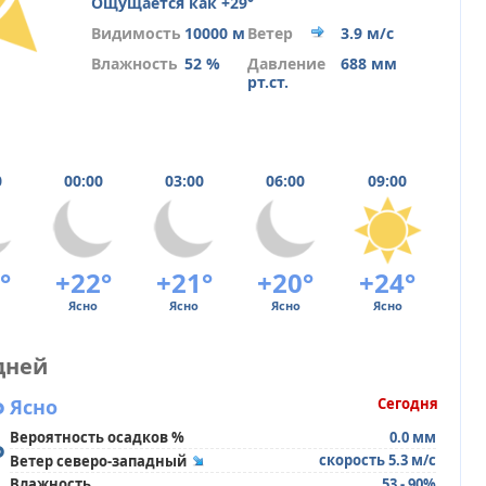
Ощущается как +29°
Видимость
10000 м
Ветер
3.9 м/с
Влажность
52 %
Давление
688 мм
рт.ст.
0
00:00
03:00
06:00
09:00
°
+22°
+21°
+20°
+24°
Ясно
Ясно
Ясно
Ясно
дней
°
Ясно
Сегодня
Вероятность осадков %
0.0 мм
°
скорость 5.3 м/с
Ветер северо-западный
Влажность
53 - 90%