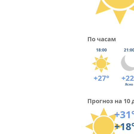
По часам
18:00
21:0
+27°
+22
Ясно
Прогноз на 10 
+31
+18