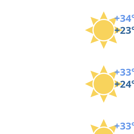
+34
+23
+33
+24
+33