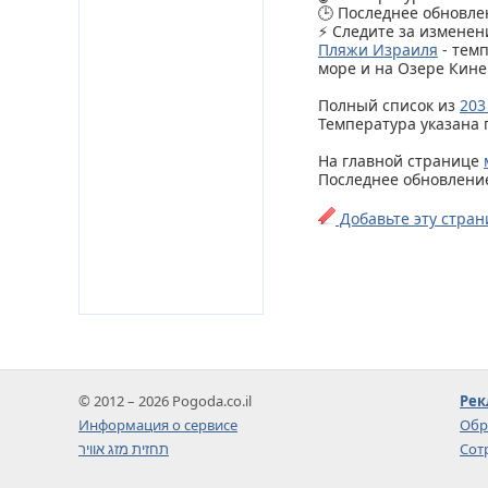
🕒 Последнее обновлен
⚡ Следите за изменен
Пляжи Израиля
- тем
море и на Озере Кине
Полный список из
203
Температура указана 
На главной странице
Последнее обновление 
Добавьте эту стран
© 2012 – 2026 Pogoda.co.il
Рек
Информация о сервисе
Обр
תחזית מזג אוויר
Сот