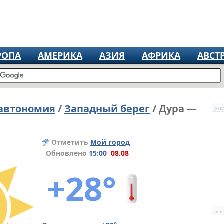
РОПА
АМЕРИКА
АЗИЯ
АФРИКА
АВСТ
 автономия
/
Западный берег
/ Дура —
рек
Отметить
Мой город
Обновлено
15:00
08.08
+28°
рек