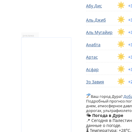
Абу Дис
+
Аль Джиб
+
Аль Мугайир
+
реклама
Анабта
+
Артас
+
Асфар
+
Эз Завия
+
Ваш город Дура?
Доба
Подробный прогноз пого
днем, атмосферное давл
дорогах, ультрафиолетов
🌤️ Погода в Дуре
📍 Сегодня в Палести
данные о погоде.
🌡️ Температура: +28°C.