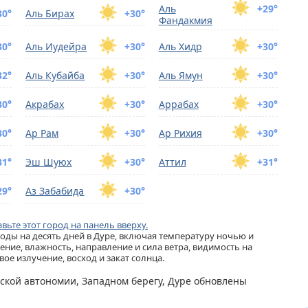
Аль
+29°
30°
Аль Бирах
+30°
Фандакмия
30°
Аль Иудейра
+30°
Аль Хидр
+30°
32°
Аль Кубайба
+30°
Аль Ямун
+30°
30°
Акрабах
+30°
Аррабах
+30°
30°
Ар Рам
+30°
Ар Рихия
+30°
31°
Эш Шуюх
+30°
Аттил
+31°
29°
Аз Забабида
+30°
вьте этот город на панель вверху.
ды на десять дней в Дуре, включая температуру ночью и
ение, влажность, направление и сила ветра, видимость на
ое излучение, восход и закат солнца.
нской автономии, Западном берегу, Дуре обновлены