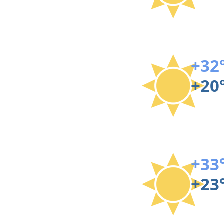
+32
+20
+33
+23