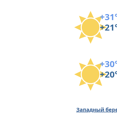
+31
+21
+30
+20
Западный бер