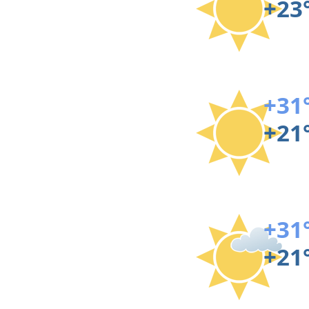
+23
+31
+21
+31
+21