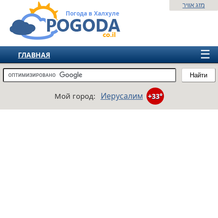
מזג אוויר
Погода в Халхуле
☰
ГЛАВНАЯ
ИЗРАИЛЬ
Найти
СНГ
Иерусалим
Мой город:
+33°
ЕВРОПА
АМЕРИКА
АЗИЯ
АФРИКА
АВСТРАЛИЯ