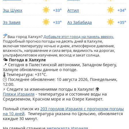
Эш Шуюх
+33°
Аттил
+34°
Эз Завия
+33°
Аз Забабида
+35°
Ваш город Халхул?
Добавьте этот город на панель вверху.
Подробный прогноз погоды на десять дней в Халхуле,
включая температуру ночью и днем, атмосферное давление,
влажность, направление и сила ветра, видимость на дорогах,
ультрафиолетовое излучение, восход и закат солнца.
🌤️ Погода в Халхуле
📍 Сегодня в Палестинской автономии, Западном берегу,
Халхуле обновлены данные о погоде.
🌡️ Температура: +31°C.
🕒 Последнее обновление: 10 августа 2026, Понедельник,
12:00.
⚡ Следите за изменениями погоды в Халхуле! 🌍
Пляжи Израиля
- температура и состояние воды на
Средиземном, Красном море и на Озере Кинерет.
Полный список из
203 городов Израиля с прогнозом погоды
на 10 дней
. Температура указана по Цельсию, обновляется
каждые 30 минут.
На главной странице
метеокарта Израиля
.