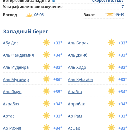
скорость 3.1 м/с
Ветер северо-западный
Ультрафиолетовое излучение
7
Восход
06:06
Закат
19:19
Западный берег
Абу Дис
+33°
Аль Бирах
+33°
Аль Фандакмия
+34°
Аль Джиб
+33°
Аль Иудейра
+33°
Аль Хидр
+33°
Аль Мугайир
+36°
Аль Кубайба
+33°
Аль Ямун
+35°
Анабта
+34°
Акрабах
+34°
Аррабах
+34°
Артас
+33°
Ар Рам
+33°
Ар Рихия
+34°
Асфар
+33°