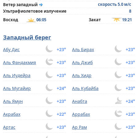
скорость 5.0 м/с
Ветер западный
Ультрафиолетовое излучение
8
Восход
06:05
Закат
19:21
Западный берег
Абу Дис
+23°
Аль Бирах
+23°
Аль Фандакмия
+23°
Аль Джиб
+23°
Аль Иудейра
+23°
Аль Хидр
+23°
Аль Мугайир
+24°
Аль Кубайба
+23°
Аль Ямун
+23°
Анабта
+24°
Акрабах
+22°
Аррабах
+23°
Артас
+23°
Ар Рам
+23°