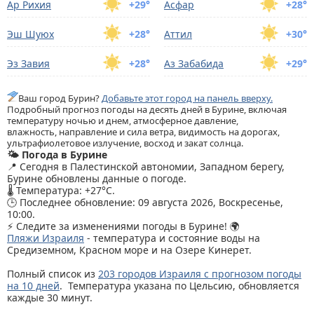
Ар Рихия
+29°
Асфар
+28°
Эш Шуюх
+28°
Аттил
+30°
Эз Завия
+28°
Аз Забабида
+29°
Ваш город Бурин?
Добавьте этот город на панель вверху.
Подробный прогноз погоды на десять дней в Бурине, включая
температуру ночью и днем, атмосферное давление,
влажность, направление и сила ветра, видимость на дорогах,
ультрафиолетовое излучение, восход и закат солнца.
🌤️ Погода в Бурине
📍 Сегодня в Палестинской автономии, Западном берегу,
Бурине обновлены данные о погоде.
🌡️ Температура: +27°C.
🕒 Последнее обновление: 09 августа 2026, Воскресенье,
10:00.
⚡ Следите за изменениями погоды в Бурине! 🌍
Пляжи Израиля
- температура и состояние воды на
Средиземном, Красном море и на Озере Кинерет.
Полный список из
203 городов Израиля с прогнозом погоды
на 10 дней
. Температура указана по Цельсию, обновляется
каждые 30 минут.