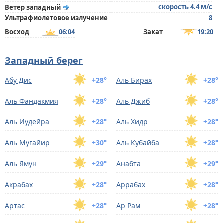
скорость 4.4 м/с
Ветер западный
Ультрафиолетовое излучение
8
Восход
06:04
Закат
19:20
Западный берег
Абу Дис
+28°
Аль Бирах
+28°
Аль Фандакмия
+28°
Аль Джиб
+28°
Аль Иудейра
+28°
Аль Хидр
+28°
Аль Мугайир
+30°
Аль Кубайба
+28°
Аль Ямун
+29°
Анабта
+29°
Акрабах
+28°
Аррабах
+28°
Артас
+28°
Ар Рам
+28°