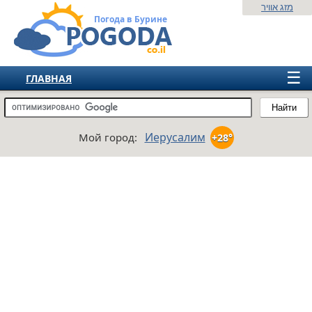
מזג אוויר
Погода в Бурине
☰
ГЛАВНАЯ
ИЗРАИЛЬ
Найти
СНГ
Иерусалим
Мой город:
+28°
ЕВРОПА
АМЕРИКА
АЗИЯ
АФРИКА
АВСТРАЛИЯ