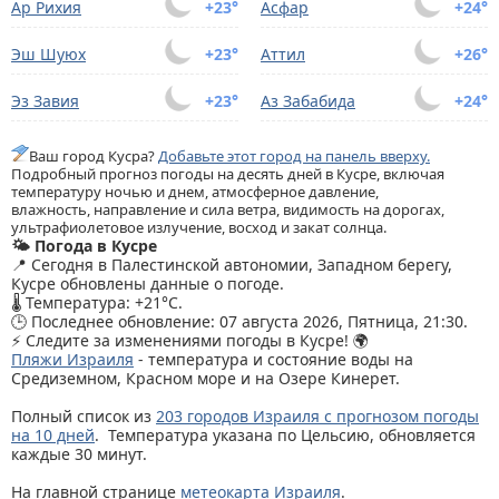
Ар Рихия
+23°
Асфар
+24°
Эш Шуюх
+23°
Аттил
+26°
Эз Завия
+23°
Аз Забабида
+24°
Ваш город Кусра?
Добавьте этот город на панель вверху.
Подробный прогноз погоды на десять дней в Кусре, включая
температуру ночью и днем, атмосферное давление,
влажность, направление и сила ветра, видимость на дорогах,
ультрафиолетовое излучение, восход и закат солнца.
🌤️ Погода в Кусре
📍 Сегодня в Палестинской автономии, Западном берегу,
Кусре обновлены данные о погоде.
🌡️ Температура: +21°C.
🕒 Последнее обновление: 07 августа 2026, Пятница, 21:30.
⚡ Следите за изменениями погоды в Кусре! 🌍
Пляжи Израиля
- температура и состояние воды на
Средиземном, Красном море и на Озере Кинерет.
Полный список из
203 городов Израиля с прогнозом погоды
на 10 дней
. Температура указана по Цельсию, обновляется
каждые 30 минут.
На главной странице
метеокарта Израиля
.