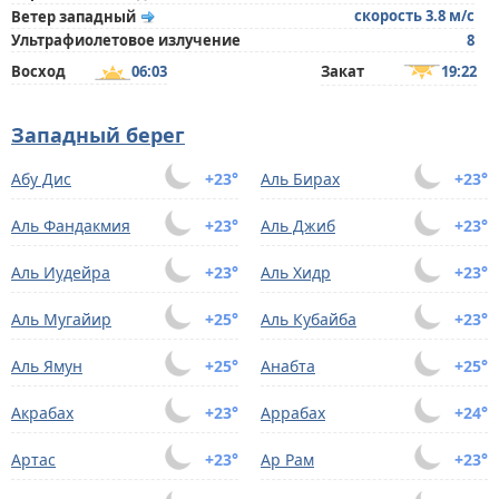
скорость 3.8 м/с
Ветер западный
Ультрафиолетовое излучение
8
Восход
06:03
Закат
19:22
Западный берег
Абу Дис
+23°
Аль Бирах
+23°
Аль Фандакмия
+23°
Аль Джиб
+23°
Аль Иудейра
+23°
Аль Хидр
+23°
Аль Мугайир
+25°
Аль Кубайба
+23°
Аль Ямун
+25°
Анабта
+25°
Акрабах
+23°
Аррабах
+24°
Артас
+23°
Ар Рам
+23°