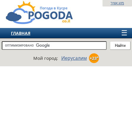
מזג אוויר
Погода в Кусре
☰
ГЛАВНАЯ
ИЗРАИЛЬ
Найти
СНГ
Иерусалим
Мой город:
+23°
ЕВРОПА
АМЕРИКА
АЗИЯ
АФРИКА
АВСТРАЛИЯ