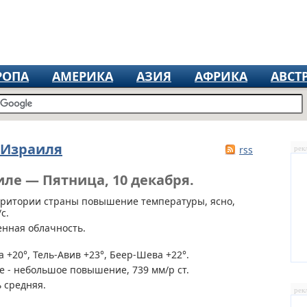
РОПА
АМЕРИКА
АЗИЯ
АФРИКА
АВСТ
 Израиля
rss
рек
иле — Пятница, 10 декабря.
рритории страны
повышение температуры, ясно,
с.
енная облачность.
 +20°, Тель-Авив +23°, Беер-Шева +22°.
 - небольшое повышение, 739 мм/р ст.
 средняя.
рек