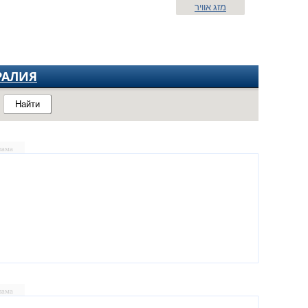
מזג אוויר
РАЛИЯ
Найти
лама
лама