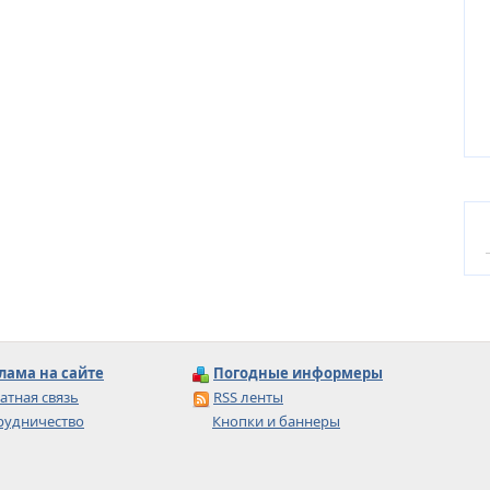
лама на сайте
Погодные информеры
атная связь
RSS ленты
рудничество
Кнопки и баннеры