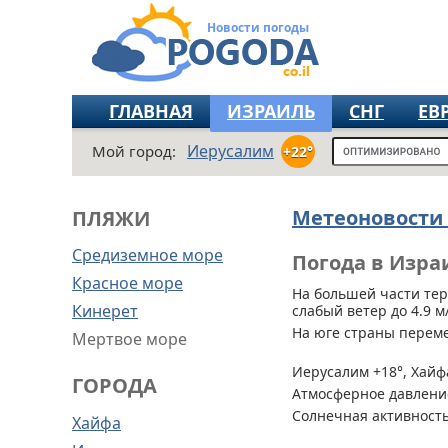
Новости погоды
ГЛАВНАЯ
ИЗРАИЛЬ
СНГ
ЕВ
Иерусалим
Мой город:
+22°
Метеоновости
ПЛЯЖИ
Средиземное море
Погода в Изра
Красное море
На большей части те
Кинерет
слабый ветер до 4.9 м/
На юге страны перем
Мертвое море
Иерусалим +18°, Хайфа
ГОРОДА
Атмосферное давление
Солнечная активность
Хайфа