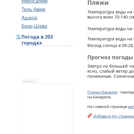
Иерусалим
Пляжи
Тель-Авив
Температура воды на 
высота волн 70-140 см
Ашдод
Беэр-Шева
Температура воды на 
Погода в 203
Температура воды на 
городах
Восход солнца в 06:28,
Прогноз погоды 
Завтра на большей ча
ясно, слабый ветер до
понижение. Солнечная
реклама
Пляжи Израиля
- темпер
на Кинерете.
На главной странице
ме
Добавьте эту страни