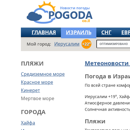
Новости погоды
ГЛАВНАЯ
ИЗРАИЛЬ
СНГ
ЕВ
Иерусалим
Мой город:
+22°
Метеоновости
ПЛЯЖИ
Средиземное море
Погода в Изра
Красное море
По всей стране
комфор
Кинерет
Иерусалим +19°, Хайфа
Мертвое море
Атмосферное давление
Солнечная активность
ГОРОДА
Пляжи
Хайфа