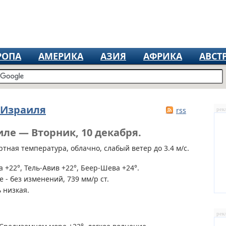
РОПА
АМЕРИКА
АЗИЯ
АФРИКА
АВСТ
 Израиля
rss
рек
иле — Вторник, 10 декабря.
тная температура, облачно, слабый ветер до 3.4 м/с.
 +22°, Тель-Авив +22°, Беер-Шева +24°.
 - без изменений, 739 мм/р ст.
 низкая.
рек