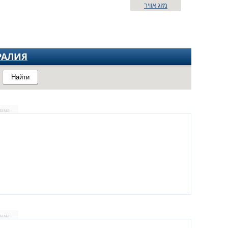
מזג אוויר
РАЛИЯ
Найти
лама
лама