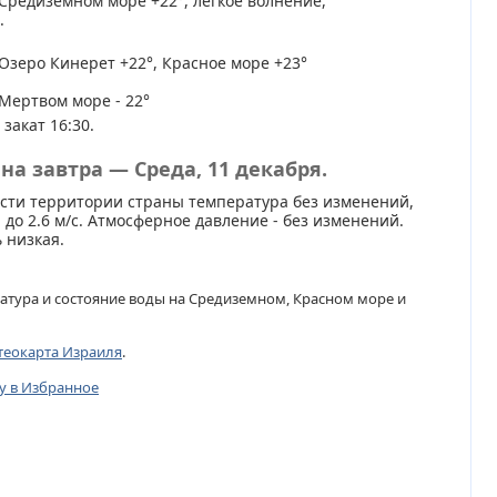
Средиземном море +22°, легкое волнение,
.
Озеро Кинерет +22°, Красное море +23°
Мертвом море - 22°
 закат 16:30.
на завтра — Среда, 11 декабря.
сти территории страны температура без изменений,
 до 2.6 м/с. Атмосферное давление - без изменений.
 низкая.
атура и состояние воды на Средиземном, Красном море и
теокарта Израиля
.
цу в Избранное