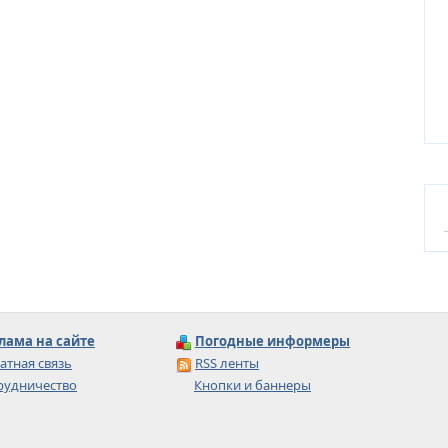
лама на сайте
Погодные информеры
атная связь
RSS ленты
рудничество
Кнопки и баннеры