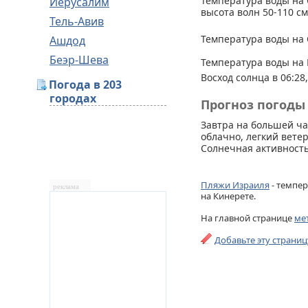
Температура воды на 
Иерусалим
высота волн 50-110 см
Тель-Авив
Температура воды на 
Ашдод
Беэр-Шева
Температура воды на 
Восход солнца в 06:28,
Погода в 203
городах
Прогноз погоды 
Завтра на большей ча
облачно, легкий ветер
Солнечная активность
Пляжи Израиля
- темпер
реклама
на Кинерете.
На главной странице
ме
Добавьте эту страни