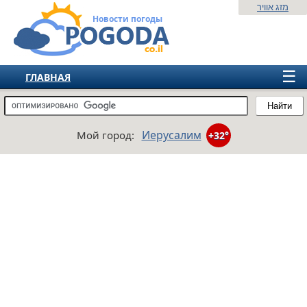
מזג אוויר
Новости погоды
☰
ГЛАВНАЯ
ИЗРАИЛЬ
Найти
СНГ
Иерусалим
Мой город:
+32°
ЕВРОПА
АМЕРИКА
АЗИЯ
АФРИКА
АВСТРАЛИЯ