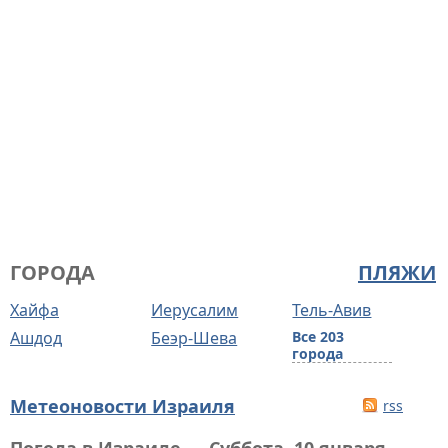
ГОРОДА
ПЛЯЖИ
Хайфа
Иерусалим
Тель-Авив
Ашдод
Беэр-Шева
Все 203
города
Метеоновости Израиля
rss