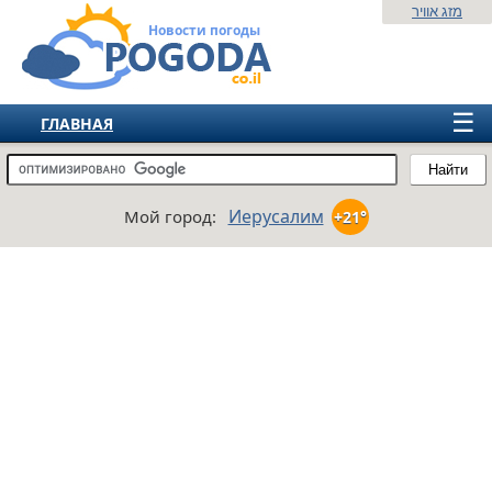
מזג אוויר
Новости погоды
☰
ГЛАВНАЯ
ИЗРАИЛЬ
Найти
СНГ
Иерусалим
Мой город:
+21°
ЕВРОПА
АМЕРИКА
АЗИЯ
АФРИКА
АВСТРАЛИЯ