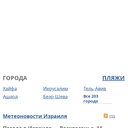
ГОРОДА
ПЛЯЖИ
Хайфа
Иерусалим
Тель-Авив
Ашдод
Беэр-Шева
Все 203
города
Метеоновости Израиля
rss