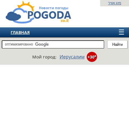
מזג אוויר
Новости погоды
☰
ГЛАВНАЯ
ИЗРАИЛЬ
Найти
СНГ
Иерусалим
Мой город:
+30°
ЕВРОПА
АМЕРИКА
АЗИЯ
АФРИКА
АВСТРАЛИЯ