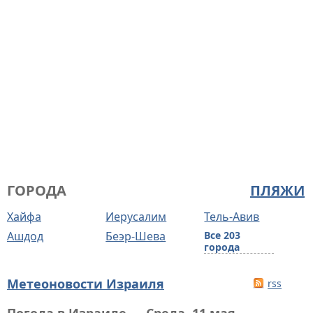
ГОРОДА
ПЛЯЖИ
Хайфа
Иерусалим
Тель-Авив
Ашдод
Беэр-Шева
Все 203
города
Метеоновости Израиля
rss