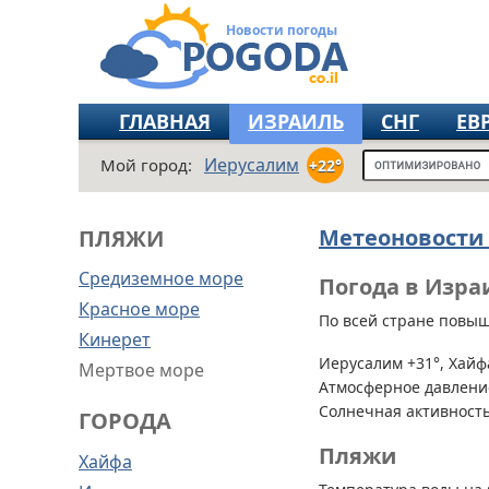
Новости погоды
ГЛАВНАЯ
ИЗРАИЛЬ
СНГ
ЕВ
Иерусалим
Мой город:
+22°
Метеоновости
ПЛЯЖИ
Средиземное море
Погода в Изра
Красное море
По всей стране
повыше
Кинерет
Иерусалим +31°, Хайфа
Мертвое море
Атмосферное давление
Солнечная активность
ГОРОДА
Пляжи
Хайфа