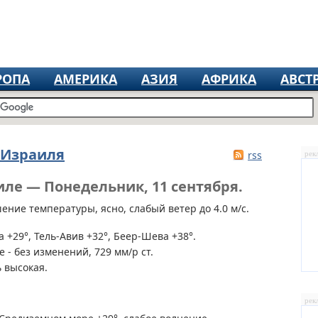
РОПА
АМЕРИКА
АЗИЯ
АФРИКА
АВСТ
 Израиля
rss
рек
иле — Понедельник, 11 сентября.
ние температуры, ясно, слабый ветер до 4.0 м/с.
 +29°, Тель-Авив +32°, Беер-Шева +38°.
 - без изменений, 729 мм/р ст.
 высокая.
рек