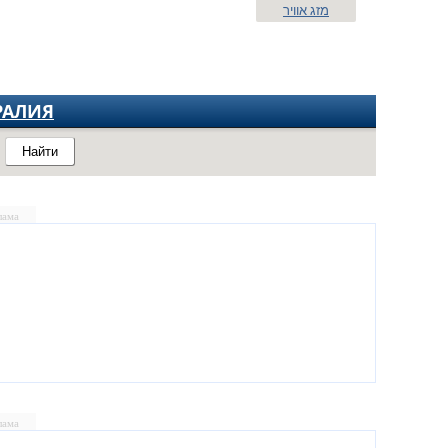
מזג אוויר
РАЛИЯ
Найти
лама
лама