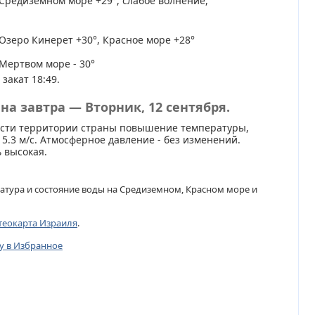
Средиземном море +29°, слабое волнение,
Озеро Кинерет +30°, Красное море +28°
Мертвом море - 30°
 закат 18:49.
на завтра — Вторник, 12 сентября.
асти территории страны повышение температуры,
 5.3 м/с. Атмосферное давление - без изменений.
 высокая.
атура и состояние воды на Средиземном, Красном море и
теокарта Израиля
.
цу в Избранное