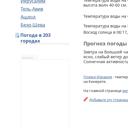
Температура воды на 
Иерусалим
высота волн 40-60 см.
Тель-Авив
Температура воды на 
Ашдод
Беэр-Шева
Температура воды на 
Восход солнца в 06:17,
Погода в 203
городах
Прогноз погоды 
Завтра на большей ч
ясно, слабый ветер до
реклама
Солнечная активность
Пляжи Израиля
- темпер
на Кинерете.
На главной странице
ме
Добавьте эту страни