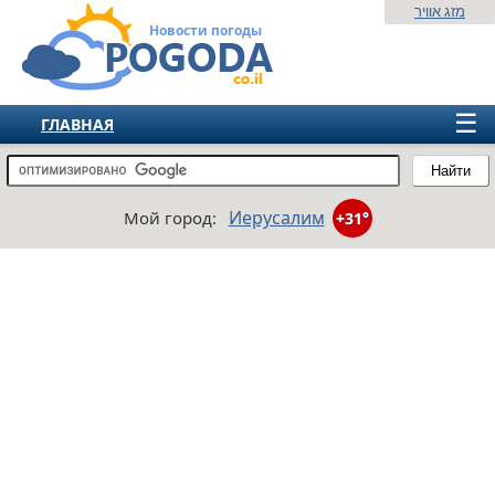
מזג אוויר
Новости погоды
☰
ГЛАВНАЯ
ИЗРАИЛЬ
Найти
СНГ
Иерусалим
Мой город:
+31°
ЕВРОПА
АМЕРИКА
АЗИЯ
АФРИКА
АВСТРАЛИЯ