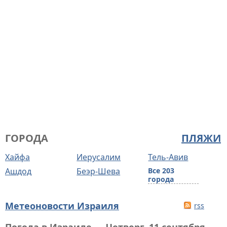
ГОРОДА
ПЛЯЖИ
Хайфа
Иерусалим
Тель-Авив
Ашдод
Беэр-Шева
Все 203
города
Метеоновости Израиля
rss