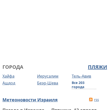
ГОРОДА
ПЛЯЖИ
Хайфа
Иерусалим
Тель-Авив
Ашдод
Беэр-Шева
Все 203
города
Метеоновости Израиля
rss