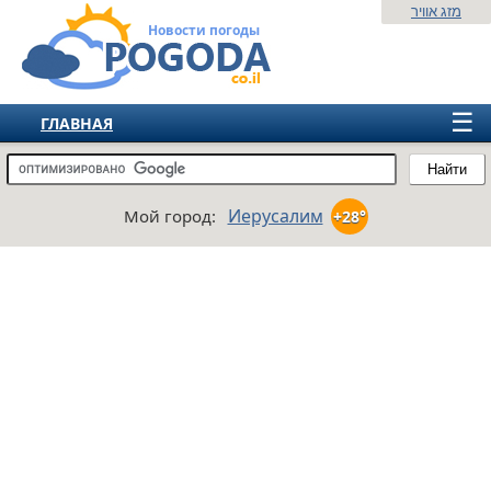
מזג אוויר
Новости погоды
☰
ГЛАВНАЯ
ИЗРАИЛЬ
Найти
СНГ
Иерусалим
Мой город:
+28°
ЕВРОПА
АМЕРИКА
АЗИЯ
АФРИКА
АВСТРАЛИЯ