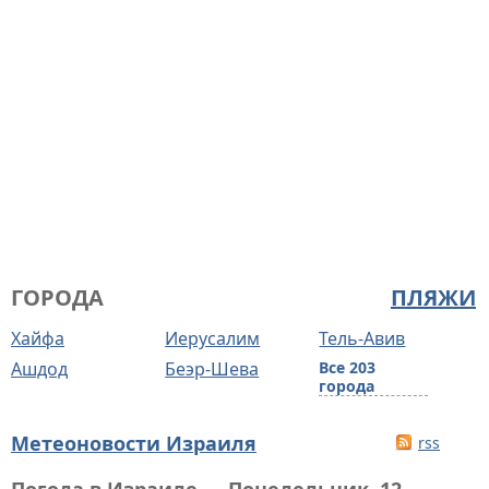
ГОРОДА
ПЛЯЖИ
Хайфа
Иерусалим
Тель-Авив
Ашдод
Беэр-Шева
Все 203
города
Метеоновости Израиля
rss