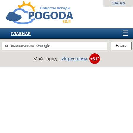
מזג אוויר
Новости погоды
☰
ГЛАВНАЯ
ИЗРАИЛЬ
Найти
СНГ
Иерусалим
Мой город:
+31°
ЕВРОПА
АМЕРИКА
АЗИЯ
АФРИКА
АВСТРАЛИЯ