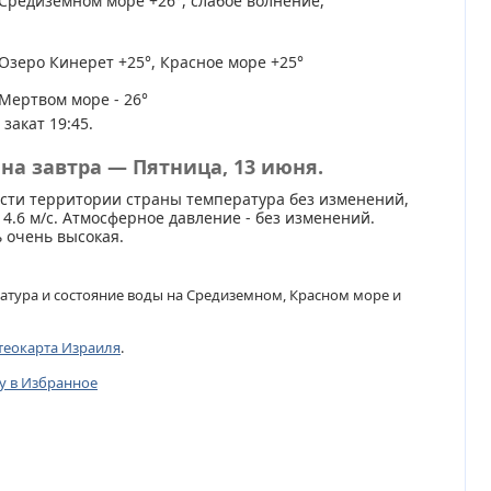
Средиземном море +26°, слабое волнение,
Озеро Кинерет +25°, Красное море +25°
Мертвом море - 26°
 закат 19:45.
на завтра — Пятница, 13 июня.
сти территории страны температура без изменений,
 4.6 м/с. Атмосферное давление - без изменений.
 очень высокая.
атура и состояние воды на Средиземном, Красном море и
теокарта Израиля
.
цу в Избранное