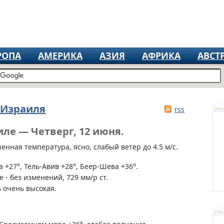
РОПА
АМЕРИКА
АЗИЯ
АФРИКА
АВСТ
 Израиля
rss
рек
иле — Четверг, 12 июня.
нная температура, ясно, слабый ветер до 4.5 м/с.
 +27°, Тель-Авив +28°, Беер-Шева +36°.
 - без изменений, 729 мм/р ст.
 очень высокая.
рек