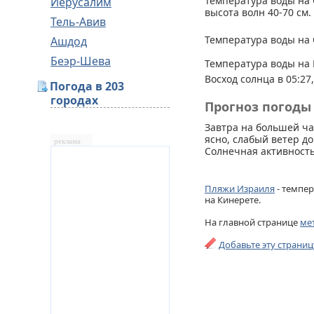
Температура воды на 
Иерусалим
высота волн 40-70 см.
Тель-Авив
Температура воды на 
Ашдод
Беэр-Шева
Температура воды на 
Восход солнца в 05:27,
Погода в 203
городах
Прогноз погоды 
Завтра на большей ча
ясно, слабый ветер до
реклама
Солнечная активность
Пляжи Израиля
- темпер
на Кинерете.
На главной странице
ме
Добавьте эту страни