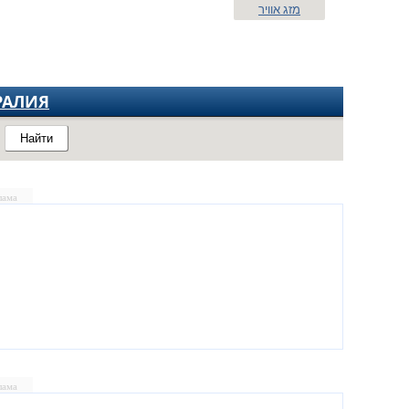
מזג אוויר
РАЛИЯ
Найти
лама
лама