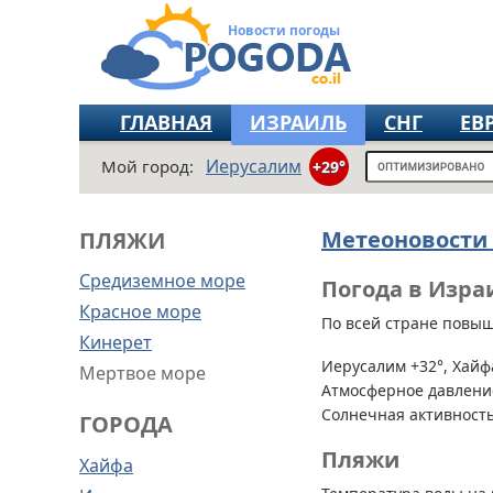
Новости погоды
ГЛАВНАЯ
ИЗРАИЛЬ
СНГ
ЕВ
Иерусалим
Мой город:
+29°
Метеоновости
ПЛЯЖИ
Средиземное море
Погода в Изра
Красное море
По всей стране
повыше
Кинерет
Иерусалим +32°, Хайфа
Мертвое море
Атмосферное давление
Солнечная активность
ГОРОДА
Пляжи
Хайфа