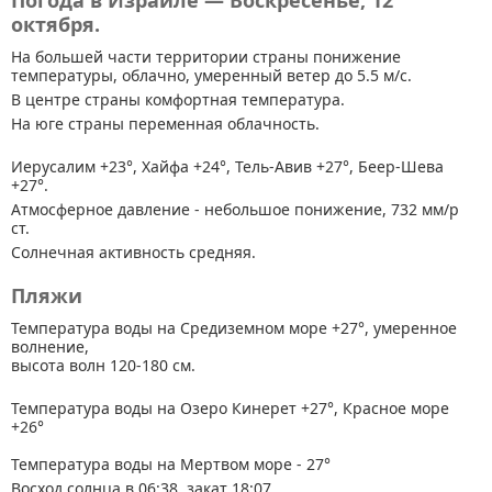
Погода в Израиле — Воскресенье, 12
октября.
На большей части территории страны
понижение
температуры, облачно, умеренный ветер до 5.5 м/с.
В центре страны комфортная температура.
На юге страны переменная облачность.
Иерусалим +23°, Хайфа +24°, Тель-Авив +27°, Беер-Шева
+27°.
Атмосферное давление - небольшое понижение, 732 мм/р
ст.
Солнечная активность средняя.
Пляжи
Температура воды на Средиземном море +27°, умеренное
волнение,
высота волн 120-180 см.
Температура воды на Озеро Кинерет +27°, Красное море
+26°
Температура воды на Мертвом море - 27°
Восход солнца в 06:38, закат 18:07.