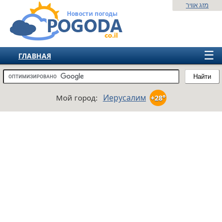
מזג אוויר
Новости погоды
☰
ГЛАВНАЯ
ИЗРАИЛЬ
Найти
СНГ
Иерусалим
Мой город:
+28°
ЕВРОПА
АМЕРИКА
АЗИЯ
АФРИКА
АВСТРАЛИЯ