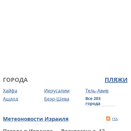
ГОРОДА
ПЛЯЖИ
Хайфа
Иерусалим
Тель-Авив
Ашдод
Беэр-Шева
Все 203
города
Метеоновости Израиля
rss