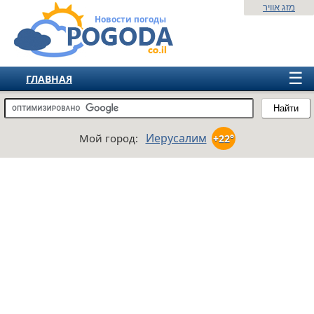
מזג אוויר
Новости погоды
☰
ГЛАВНАЯ
ИЗРАИЛЬ
Найти
СНГ
Иерусалим
Мой город:
+22°
ЕВРОПА
АМЕРИКА
АЗИЯ
АФРИКА
АВСТРАЛИЯ