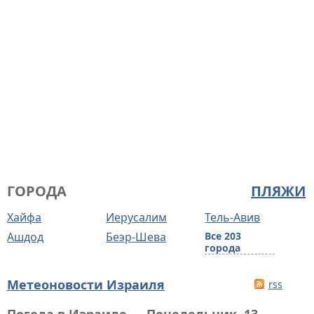
ГОРОДА
ПЛЯЖИ
Хайфа
Иерусалим
Тель-Авив
Ашдод
Беэр-Шева
Все 203
города
Метеоновости Израиля
rss