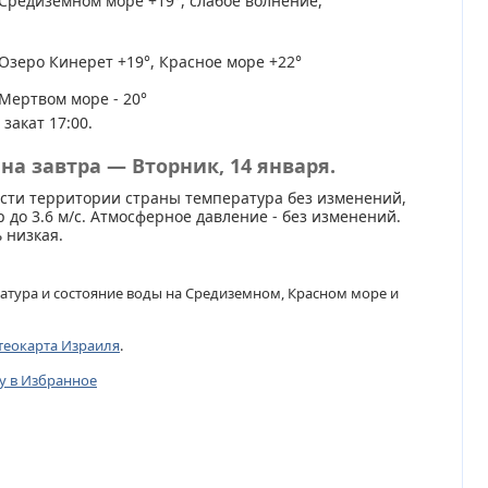
Средиземном море +19°, слабое волнение,
Озеро Кинерет +19°, Красное море +22°
Мертвом море - 20°
 закат 17:00.
на завтра — Вторник, 14 января.
сти территории страны температура без изменений,
 до 3.6 м/с. Атмосферное давление - без изменений.
 низкая.
атура и состояние воды на Средиземном, Красном море и
теокарта Израиля
.
цу в Избранное