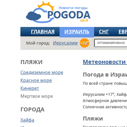
Новости погоды
ГЛАВНАЯ
ИЗРАИЛЬ
СНГ
ЕВ
Иерусалим
Мой город:
+22°
Метеоновости
ПЛЯЖИ
Средиземное море
Погода в Изра
Красное море
По всей стране
повыше
Кинерет
Иерусалим +17°, Хайфа
Мертвое море
Атмосферное давление
Солнечная активность
ГОРОДА
Пляжи
Хайфа