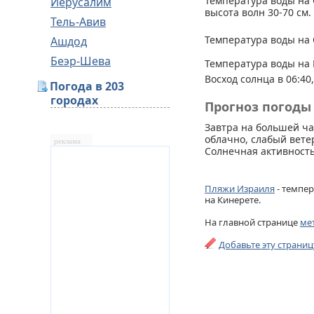
Температура воды на 
Иерусалим
высота волн 30-70 см.
Тель-Авив
Температура воды на 
Ашдод
Беэр-Шева
Температура воды на 
Восход солнца в 06:40,
Погода в 203
городах
Прогноз погоды 
Завтра на большей ча
облачно, слабый ветер
реклама
Солнечная активность
Пляжи Израиля
- темпер
на Кинерете.
На главной странице
ме
Добавьте эту страни