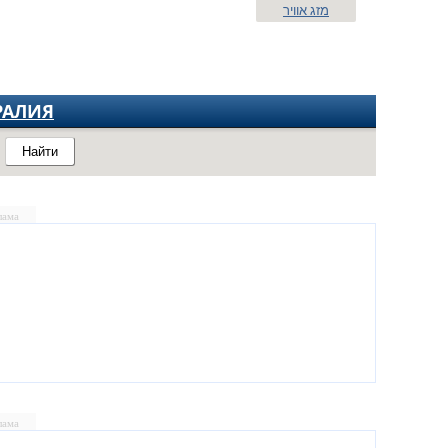
מזג אוויר
РАЛИЯ
Найти
лама
лама