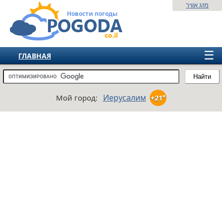
מזג אוויר
Новости погоды
☰
ГЛАВНАЯ
ИЗРАИЛЬ
Найти
СНГ
Иерусалим
Мой город:
+21°
ЕВРОПА
АМЕРИКА
АЗИЯ
АФРИКА
АВСТРАЛИЯ