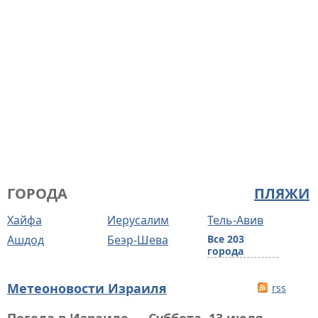
ГОРОДА
ПЛЯЖИ
Хайфа
Иерусалим
Тель-Авив
Ашдод
Беэр-Шева
Все 203
города
Метеоновости Израиля
rss