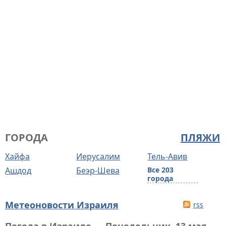
ГОРОДА
ПЛЯЖИ
Хайфа
Иерусалим
Тель-Авив
Ашдод
Беэр-Шева
Все 203
города
Метеоновости Израиля
rss