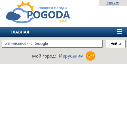
מזג אוויר
Новости погоды
☰
ГЛАВНАЯ
ИЗРАИЛЬ
Найти
СНГ
Иерусалим
Мой город:
+21°
ЕВРОПА
АМЕРИКА
АЗИЯ
АФРИКА
АВСТРАЛИЯ