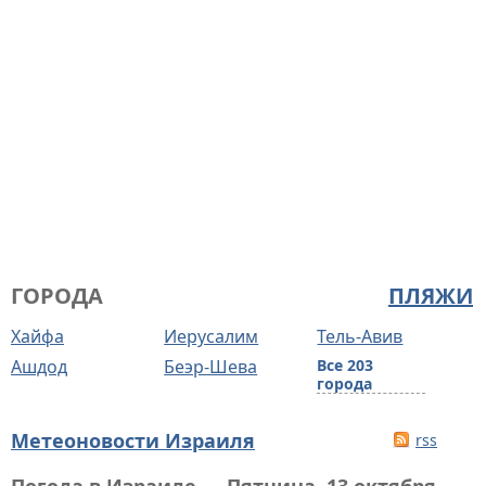
ГОРОДА
ПЛЯЖИ
Хайфа
Иерусалим
Тель-Авив
Ашдод
Беэр-Шева
Все 203
города
Метеоновости Израиля
rss