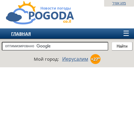
מזג אוויר
Новости погоды
☰
ГЛАВНАЯ
ИЗРАИЛЬ
Найти
СНГ
Иерусалим
Мой город:
+27°
ЕВРОПА
АМЕРИКА
АЗИЯ
АФРИКА
АВСТРАЛИЯ