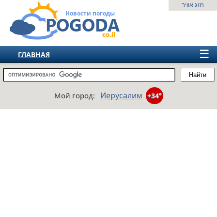
מזג אוויר
Новости погоды
☰
ГЛАВНАЯ
ИЗРАИЛЬ
Найти
СНГ
Иерусалим
Мой город:
+34°
ЕВРОПА
АМЕРИКА
АЗИЯ
АФРИКА
АВСТРАЛИЯ