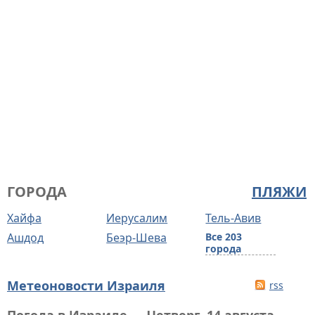
ГОРОДА
ПЛЯЖИ
Хайфа
Иерусалим
Тель-Авив
Ашдод
Беэр-Шева
Все 203
города
Метеоновости Израиля
rss