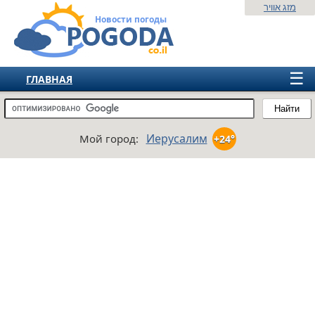
מזג אוויר
Новости погоды
☰
ГЛАВНАЯ
ИЗРАИЛЬ
Найти
СНГ
Иерусалим
Мой город:
+24°
ЕВРОПА
АМЕРИКА
АЗИЯ
АФРИКА
АВСТРАЛИЯ