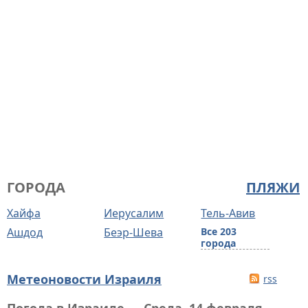
ГОРОДА
ПЛЯЖИ
Хайфа
Иерусалим
Тель-Авив
Ашдод
Беэр-Шева
Все 203
города
Метеоновости Израиля
rss