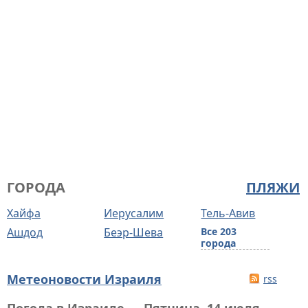
ГОРОДА
ПЛЯЖИ
Хайфа
Иерусалим
Тель-Авив
Ашдод
Беэр-Шева
Все 203
города
Метеоновости Израиля
rss