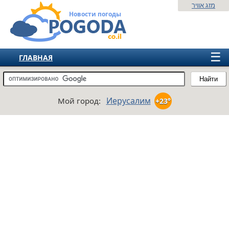
מזג אוויר
Новости погоды
☰
ГЛАВНАЯ
ИЗРАИЛЬ
Найти
СНГ
Иерусалим
Мой город:
+23°
ЕВРОПА
АМЕРИКА
АЗИЯ
АФРИКА
АВСТРАЛИЯ