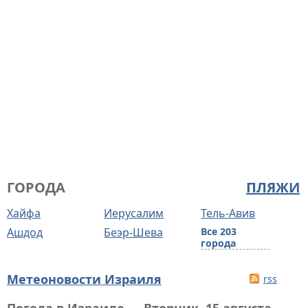
ГОРОДА
ПЛЯЖИ
Хайфа
Иерусалим
Тель-Авив
Ашдод
Беэр-Шева
Все 203
города
Метеоновости Израиля
rss