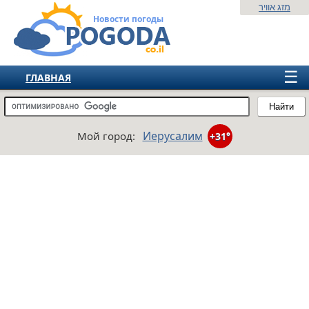
מזג אוויר
Новости погоды
☰
ГЛАВНАЯ
ИЗРАИЛЬ
Найти
СНГ
Иерусалим
Мой город:
+31°
ЕВРОПА
АМЕРИКА
АЗИЯ
АФРИКА
АВСТРАЛИЯ