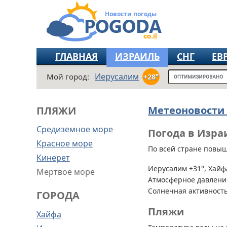
Новости погоды
ГЛАВНАЯ
ИЗРАИЛЬ
СНГ
ЕВ
Иерусалим
Мой город:
+28°
Метеоновости
ПЛЯЖИ
Средиземное море
Погода в Израи
Красное море
По всей стране
повыше
Кинерет
Иерусалим +31°, Хайфа
Мертвое море
Атмосферное давление
Солнечная активность
ГОРОДА
Пляжи
Хайфа