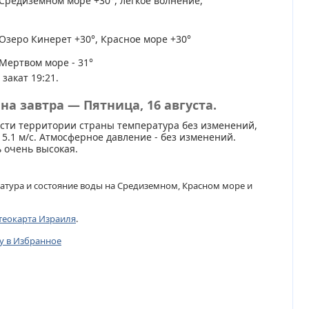
Средиземном море +30°, легкое волнение,
Озеро Кинерет +30°, Красное море +30°
Мертвом море - 31°
 закат 19:21.
на завтра — Пятница, 16 августа.
сти территории страны температура без изменений,
 5.1 м/с. Атмосферное давление - без изменений.
 очень высокая.
атура и состояние воды на Средиземном, Красном море и
теокарта Израиля
.
цу в Избранное