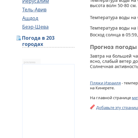
Температура воды на 
Иерусалим
высота волн 50-80 см.
Тель-Авив
Температура воды на 
Ашдод
Беэр-Шева
Температура воды на 
Восход солнца в 05:59,
Погода в 203
городах
Прогноз погоды 
Завтра на большей ча
ясно, слабый ветер до
реклама
Солнечная активность
Пляжи Израиля
- темпер
на Кинерете.
На главной странице
ме
Добавьте эту страни