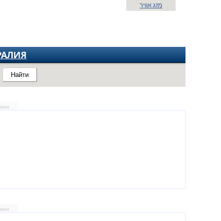
מזג אוויר
РАЛИЯ
Найти
лама
лама