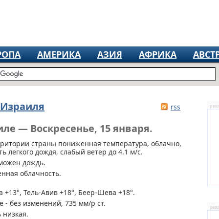
РОПА
АМЕРИКА
АЗИЯ
АФРИКА
АВСТ
 Израиля
rss
рек
ле — Воскресенье, 15 января.
рритории страны
пониженная температура, облачно,
 легкого дождя, слабый ветер до 4.1 м/с.
можен дождь.
енная облачность.
 +13°, Тель-Авив +18°, Беер-Шева +18°.
 - без изменений, 735 мм/р ст.
рек
 низкая.