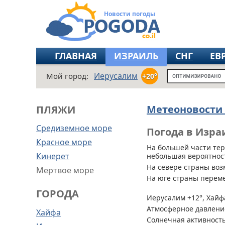
Новости погоды
ГЛАВНАЯ
ИЗРАИЛЬ
СНГ
ЕВ
Иерусалим
Мой город:
+20°
Метеоновости
ПЛЯЖИ
Средиземное море
Погода в Израи
Красное море
На большей части те
Кинерет
небольшая вероятность
На севере страны воз
Мертвое море
На юге страны перем
ГОРОДА
Иерусалим +12°, Хайфа
Атмосферное давление
Хайфа
Солнечная активность