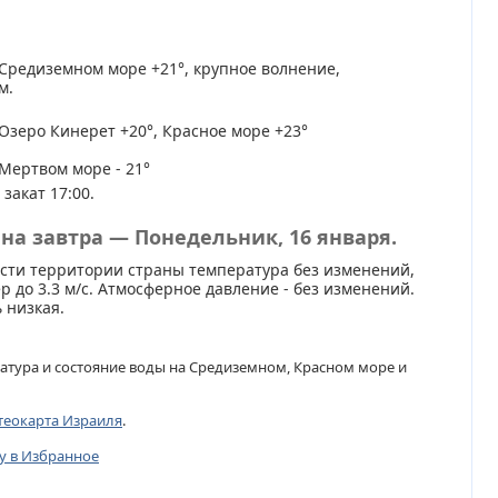
Средиземном море +21°, крупное волнение,
м.
Озеро Кинерет +20°, Красное море +23°
Мертвом море - 21°
 закат 17:00.
на завтра — Понедельник, 16 января.
сти территории страны температура без изменений,
р до 3.3 м/с. Атмосферное давление - без изменений.
 низкая.
атура и состояние воды на Средиземном, Красном море и
теокарта Израиля
.
цу в Избранное