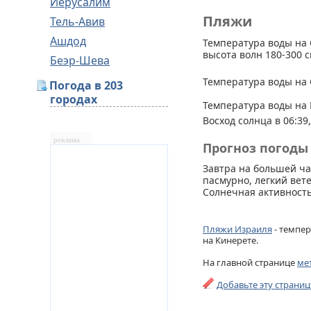
Иерусалим
Пляжи
Тель-Авив
Ашдод
Температура воды на 
высота волн 180-300 с
Беэр-Шева
Температура воды на 
Погода в 203
городах
Температура воды на 
Восход солнца в 06:39,
реклама
Прогноз погоды 
Завтра на большей ча
пасмурно, легкий вете
Солнечная активность
Пляжи Израиля
- темпер
на Кинерете.
На главной странице
ме
Добавьте эту страни