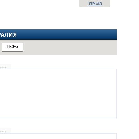
מזג אוויר
РАЛИЯ
Найти
лама
лама