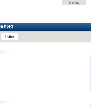
מזג אוויר
РАЛИЯ
Найти
лама
лама