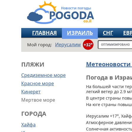
Новости погоды
ГЛАВНАЯ
ИЗРАИЛЬ
СНГ
ЕВ
Иерусалим
Мой город:
+32°
Метеоновости
ПЛЯЖИ
Средиземное море
Погода в Изра
Красное море
На большей части те
Кинерет
легкий ветер до 2.9 м/
В центре страны пов
Мертвое море
На юге страны повыш
ГОРОДА
Иерусалим +17°, Хайфа
Атмосферное давление
Хайфа
Солнечная активность