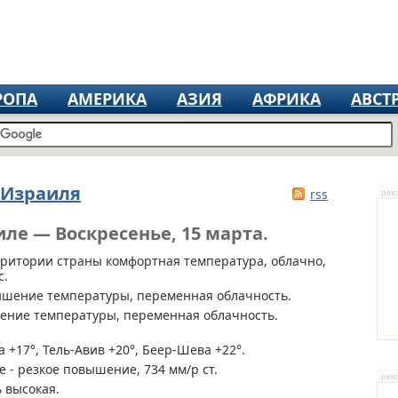
РОПА
АМЕРИКА
АЗИЯ
АФРИКА
АВСТ
 Израиля
rss
рек
иле — Воскресенье, 15 марта.
рритории страны
комфортная температура, облачно,
с.
ышение температуры, переменная облачность.
ение температуры, переменная облачность.
 +17°, Тель-Авив +20°, Беер-Шева +22°.
 - резкое повышение, 734 мм/р ст.
рек
 высокая.