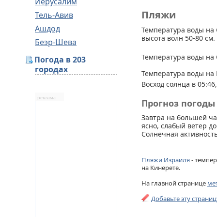
Иерусалим
Пляжи
Тель-Авив
Ашдод
Температура воды на 
высота волн 50-80 см.
Беэр-Шева
Температура воды на 
Погода в 203
городах
Температура воды на 
Восход солнца в 05:46,
реклама
Прогноз погоды 
Завтра на большей ч
ясно, слабый ветер до
Солнечная активность
Пляжи Израиля
- темпер
на Кинерете.
На главной странице
ме
Добавьте эту страни