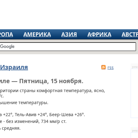
РОПА
АМЕРИКА
АЗИЯ
АФРИКА
АВСТ
 Израиля
rss
рек
иле — Пятница, 15 ноября.
рритории страны
комфортная температура, ясно,
с.
вышение температуры.
 +22°, Тель-Авив +24°, Беер-Шева +26°.
 - без изменений, 734 мм/р ст.
 средняя.
рек