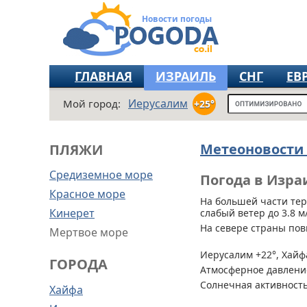
Новости погоды
ГЛАВНАЯ
ИЗРАИЛЬ
СНГ
ЕВ
Иерусалим
Мой город:
+25°
Метеоновости
ПЛЯЖИ
Средиземное море
Погода в Изра
Красное море
На большей части те
Кинерет
слабый ветер до 3.8 м/
На севере страны по
Мертвое море
Иерусалим +22°, Хайфа
ГОРОДА
Атмосферное давление
Солнечная активность
Хайфа