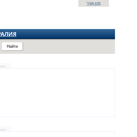
מזג אוויר
РАЛИЯ
Найти
лама
лама