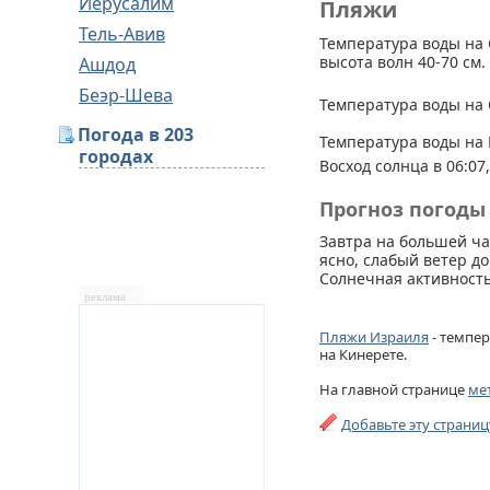
Иерусалим
Пляжи
Тель-Авив
Температура воды на 
высота волн 40-70 см.
Ашдод
Беэр-Шева
Температура воды на 
Погода в 203
Температура воды на 
городах
Восход солнца в 06:07,
Прогноз погоды 
Завтра на большей ч
ясно, слабый ветер до
Солнечная активность
реклама
Пляжи Израиля
- темпер
на Кинерете.
На главной странице
ме
Добавьте эту страни