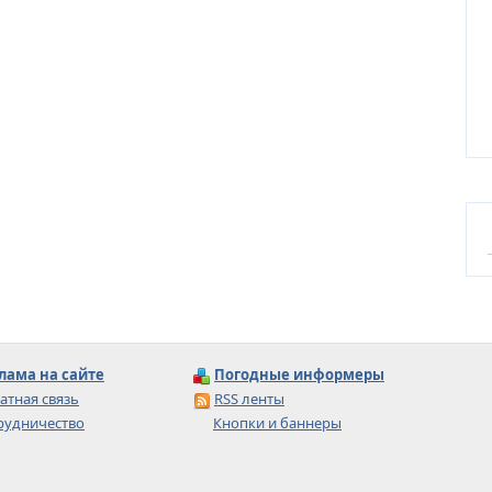
лама на сайте
Погодные информеры
атная связь
RSS ленты
рудничество
Кнопки и баннеры