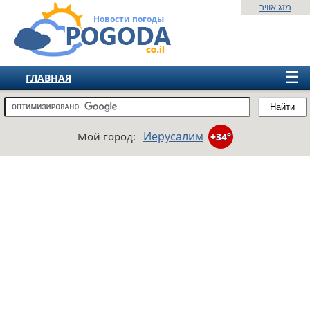
מזג אוויר
Новости погоды
☰
ГЛАВНАЯ
ИЗРАИЛЬ
Найти
СНГ
Иерусалим
Мой город:
+34°
ЕВРОПА
АМЕРИКА
АЗИЯ
АФРИКА
АВСТРАЛИЯ