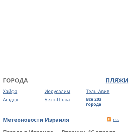
ГОРОДА
ПЛЯЖИ
Хайфа
Иерусалим
Тель-Авив
Ашдод
Беэр-Шева
Все 203
города
Метеоновости Израиля
rss