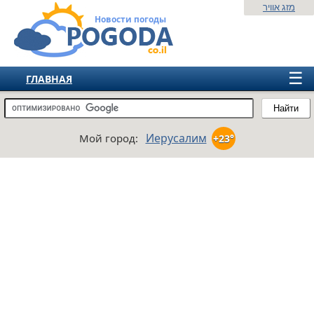
מזג אוויר
Новости погоды
☰
ГЛАВНАЯ
ИЗРАИЛЬ
Найти
СНГ
Иерусалим
Мой город:
+23°
ЕВРОПА
АМЕРИКА
АЗИЯ
АФРИКА
АВСТРАЛИЯ