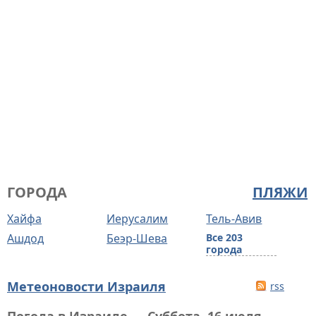
ГОРОДА
ПЛЯЖИ
Хайфа
Иерусалим
Тель-Авив
Ашдод
Беэр-Шева
Все 203
города
Метеоновости Израиля
rss