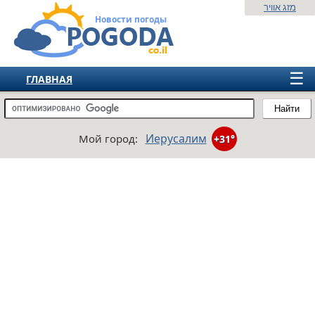
מזג אוויר
Новости погоды
☰
ГЛАВНАЯ
ИЗРАИЛЬ
Найти
СНГ
Иерусалим
Мой город:
+31°
ЕВРОПА
АМЕРИКА
АЗИЯ
АФРИКА
АВСТРАЛИЯ