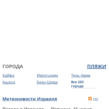
ГОРОДА
ПЛЯЖИ
Хайфа
Иерусалим
Тель-Авив
Ашдод
Беэр-Шева
Все 203
города
Метеоновости Израиля
rss