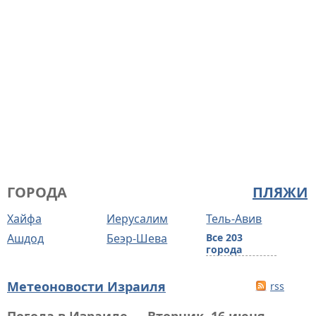
ГОРОДА
ПЛЯЖИ
Хайфа
Иерусалим
Тель-Авив
Ашдод
Беэр-Шева
Все 203
города
Метеоновости Израиля
rss