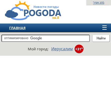
מזג אוויר
Новости погоды
☰
ГЛАВНАЯ
ИЗРАИЛЬ
Найти
СНГ
Иерусалим
Мой город:
+31°
ЕВРОПА
АМЕРИКА
АЗИЯ
АФРИКА
АВСТРАЛИЯ