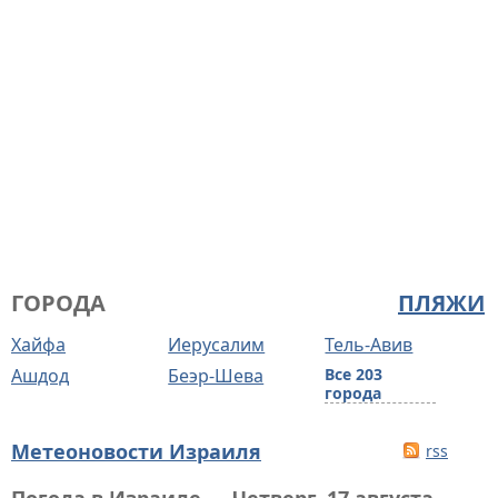
ГОРОДА
ПЛЯЖИ
Хайфа
Иерусалим
Тель-Авив
Ашдод
Беэр-Шева
Все 203
города
Метеоновости Израиля
rss