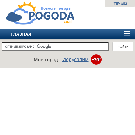
מזג אוויר
Новости погоды
☰
ГЛАВНАЯ
ИЗРАИЛЬ
Найти
СНГ
Иерусалим
Мой город:
+30°
ЕВРОПА
АМЕРИКА
АЗИЯ
АФРИКА
АВСТРАЛИЯ