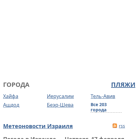
ГОРОДА
ПЛЯЖИ
Хайфа
Иерусалим
Тель-Авив
Ашдод
Беэр-Шева
Все 203
города
Метеоновости Израиля
rss