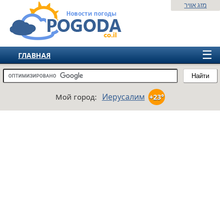
מזג אוויר
Новости погоды
☰
ГЛАВНАЯ
ИЗРАИЛЬ
Найти
СНГ
Иерусалим
Мой город:
+23°
ЕВРОПА
АМЕРИКА
АЗИЯ
АФРИКА
АВСТРАЛИЯ