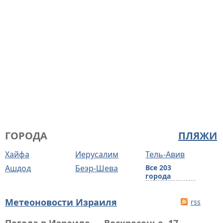
ГОРОДА
ПЛЯЖИ
Хайфа
Иерусалим
Тель-Авив
Ашдод
Беэр-Шева
Все 203
города
Метеоновости Израиля
rss