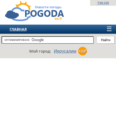
מזג אוויר
Новости погоды
☰
ГЛАВНАЯ
ИЗРАИЛЬ
Найти
СНГ
Иерусалим
Мой город:
+23°
ЕВРОПА
АМЕРИКА
АЗИЯ
АФРИКА
АВСТРАЛИЯ