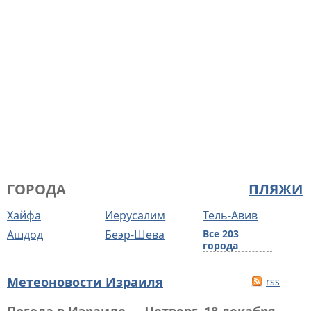
ГОРОДА
ПЛЯЖИ
Хайфа
Иерусалим
Тель-Авив
Ашдод
Беэр-Шева
Все 203
города
Метеоновости Израиля
rss