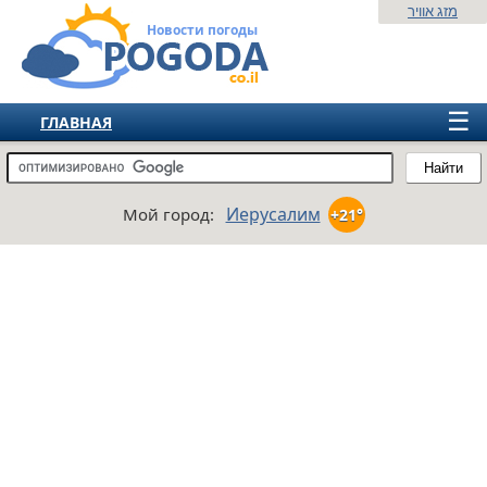
מזג אוויר
Новости погоды
☰
ГЛАВНАЯ
ИЗРАИЛЬ
Найти
СНГ
Иерусалим
Мой город:
+21°
ЕВРОПА
АМЕРИКА
АЗИЯ
АФРИКА
АВСТРАЛИЯ